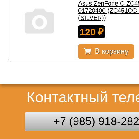
Asus ZenFone C ZC4
01720400 (ZC451CG
(SILVER))
120
₽
В корзину
Контактный те
+7 (985) 918-28