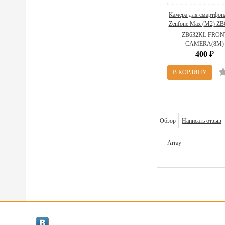
Камера для смартфон
Zenfone Max (M2) Z
04080-00240100 ( Z
ZB632KL FRON
FRONT CAMERA(8
CAMERA(8M)
400
₽
Обзор
Написать отзыв
Array