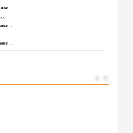
вки...
ква
вки...
вки...