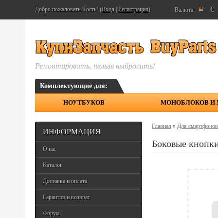
€
Добро пожаловать, Гость! (
Вход
|
Регистрация
)
Валюта:
Р
Ремонтировать, нельзя выбросить!
Комплектующие для:
НОУТБУКОВ
МОНОБЛОКОВ И
Главная
»
Для смартфонов
ИНФОРМАЦИЯ
Боковые кнопк
О нас
Каталог
Доставка и оплата
Гарантия и возврат
Форум