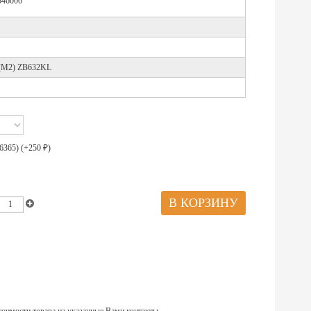
46000
 (M2) ZB632KL
6365) (+
250
)
₽