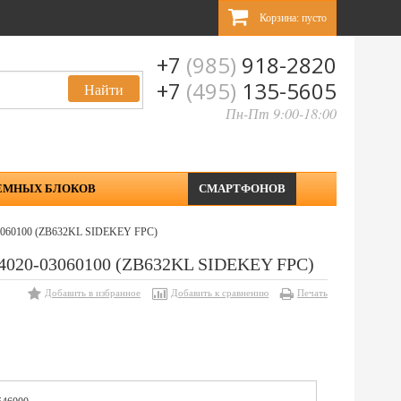
Корзина:
пусто
+7
(985)
918-2820
+7
(495)
135-5605
Пн-Пт 9:00-18:00
ЕМНЫХ БЛОКОВ
СМАРТФОНОВ
03060100 (ZB632KL SIDEKEY FPC)
04020-03060100 (ZB632KL SIDEKEY FPC)
Добавить в избранное
Добавить к сравнению
Печать