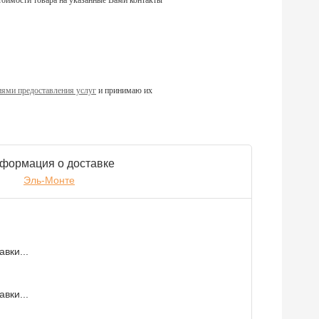
тоимости товара на указанные Вами контакты
ями предоставления услуг
и принимаю их
формация о доставке
Эль-Монте
вки...
вки...