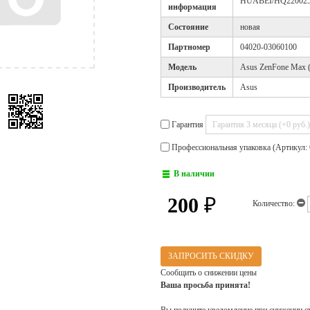
HUABEI/HQ220025
информация
Cостояние
новая
Партномер
04020-03060100
Модель
Asus ZenFone Max
Производитель
Asus
Гарантия
Профессиональная упаковка (Артикул: 
В наличии
200
₽
Количество:
ЗАПРОСИТЬ СКИДКУ
Сообщить о снижении цены
Ваша просьба принята!