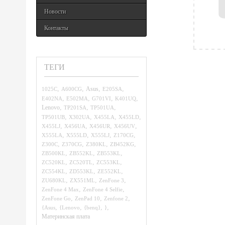
Новости
Контакты
ТЕГИ
,
,
,
,
1025C
A600CG
Asus
E205SA
,
,
,
,
E402NA
E502MA
G701VI
K401UQ
,
,
,
Lenovo
TP201SA
TP501UA
,
,
,
,
TP501UB
X302UA
X455LA
X455LD
,
,
,
,
X455LJ
X456UA
X456UR
X456UV
,
,
,
,
X555LA
X555LD
X555LJ
Z170CG
,
,
,
,
Z300C
Z370CG
Z380KL
ZB452KG
,
,
,
ZB500KL
ZB552KL
ZB553KL
,
,
,
ZC520KL
ZC520TL
ZC553KL
,
,
,
ZC554KL
ZD553KL
ZE552KL
,
,
,
ZU680KL
ZX551ML
ZenFone 3
,
,
ZenFone 4 Max
ZenFone 4 Selfie
,
,
,
ZenFone Go
ZenPad 10
Zenfone 2
,
,
,
,
{Asus
{Lenovo
{benq}
}
Материнская плата