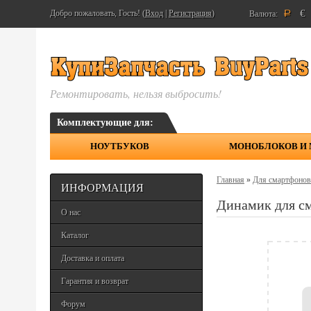
€
Добро пожаловать, Гость! (
Вход
|
Регистрация
)
Валюта:
Р
Ремонтировать, нельзя выбросить!
Комплектующие для:
НОУТБУКОВ
МОНОБЛОКОВ И
Главная
»
Для смартфонов
ИНФОРМАЦИЯ
Динамик для с
О нас
Каталог
Доставка и оплата
Гарантия и возврат
Форум