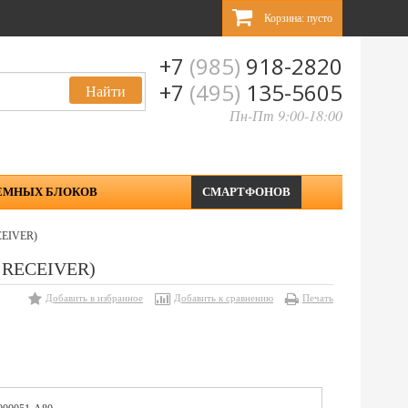
Корзина:
пусто
+7
(985)
918-2820
+7
(495)
135-5605
Пн-Пт 9:00-18:00
ЕМНЫХ БЛОКОВ
СМАРТФОНОВ
CEIVER)
C RECEIVER)
Добавить в избранное
Добавить к сравнению
Печать