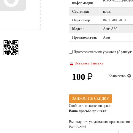
KNOWLES/2403260
информация
Cостояние
новая
Партномер
04071-00320100
Модель
Asus A80
Производитель
Asus
Профессиональная упаковка (Артикул: 
Осталась 1 штука
100
₽
Количество:
ЗАПРОСИТЬ СКИДКУ
Сообщить о снижении цены
Ваша просьба принята!
Вы получите уведомление при снижении с
Ваш E-Mail