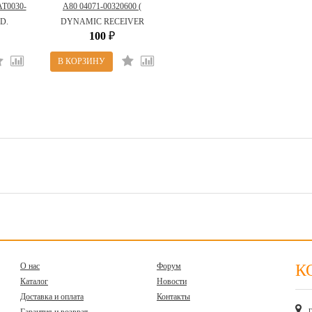
AT0030-
A80 04071-00320600 (
N_BD.)
DYNAMIC RECEIVER )
D.
DYNAMIC RECEIVER
100
₽
О нас
Форум
К
Каталог
Новости
Доставка и оплата
Контакты