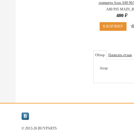
планшета Asus A80 90
R00070 (A80 P05 MAI
A80 P05 MAIN_B
400
₽
Обзор
Написать отзыв
Array
© 2013-26 BUYPARТS