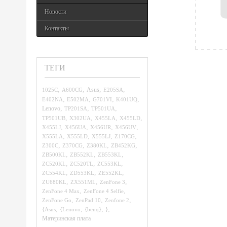
Новости
Контакты
ТЕГИ
,
,
,
,
1025C
A600CG
Asus
E205SA
,
,
,
,
E402NA
E502MA
G701VI
K401UQ
,
,
,
Lenovo
TP201SA
TP501UA
,
,
,
,
TP501UB
X302UA
X455LA
X455LD
,
,
,
,
X455LJ
X456UA
X456UR
X456UV
,
,
,
,
X555LA
X555LD
X555LJ
Z170CG
,
,
,
,
Z300C
Z370CG
Z380KL
ZB452KG
,
,
,
ZB500KL
ZB552KL
ZB553KL
,
,
,
ZC520KL
ZC520TL
ZC553KL
,
,
,
ZC554KL
ZD553KL
ZE552KL
,
,
,
ZU680KL
ZX551ML
ZenFone 3
,
,
ZenFone 4 Max
ZenFone 4 Selfie
,
,
,
ZenFone Go
ZenPad 10
Zenfone 2
,
,
,
,
{Asus
{Lenovo
{benq}
}
Материнская плата