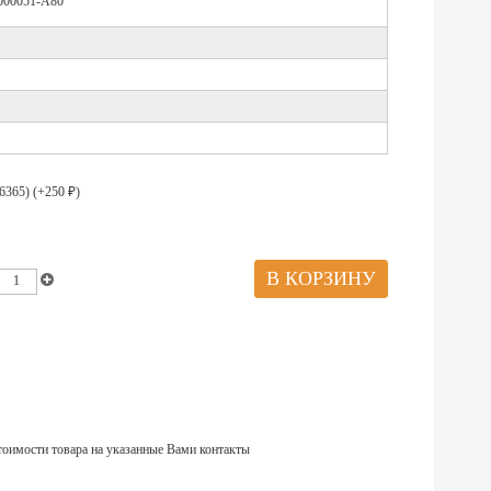
00051-A80
6365) (+
250
)
₽
тоимости товара на указанные Вами контакты