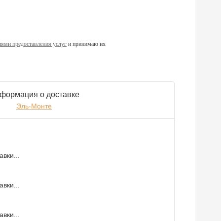
ями предоставления услуг
и принимаю их
формация о доставке
Эль-Монте
вки...
вки...
вки...