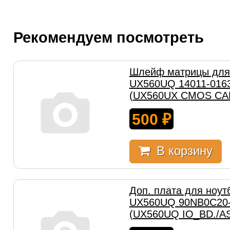
Рекомендуем посмотреть
Шлейф матрицы для 
UX560UQ 14011-016
(UX560UX CMOS CAB
500
₽
В корзину
Доп. плата для ноут
UX560UQ 90NB0C20
(UX560UQ IO_BD./A