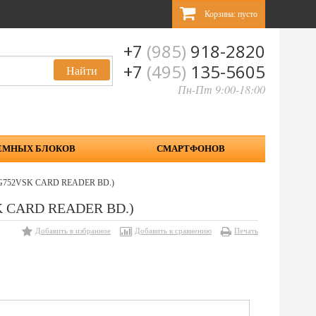
Корзина:
пусто
+7
(985)
918-2820
+7
(495)
135-5605
Пн-Пт 9:00-18:00
ЕМНЫХ БЛОКОВ
СМАРТФОНОВ
0 (G752VSK CARD READER BD.)
SK CARD READER BD.)
Добавить в избранное
Добавить к сравнению
Печать