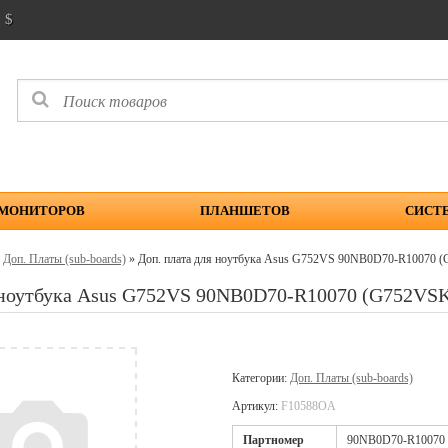
$
 МОНИТОРОВ
ПЛАНШЕТОВ
СИСТ
»
Доп. Платы (sub-boards)
» Доп. плата для ноутбука Asus G752VS 90NB0D70-R1007
я ноутбука Asus G752VS 90NB0D70-R10070 (G752V
Категории:
Доп. Платы (sub-boards)
Артикул:
F10588OA
Партномер
90NB0D70-R10070