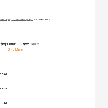
ями предоставления услуг
и принимаю их
формация о доставке
Эль-Монте
вки...
вки...
вки...