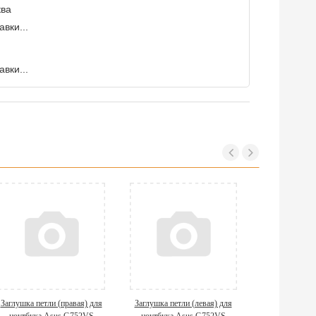
ква
вки...
вки...
Заглушка петли (правая) для
Заглушка петли (левая) для