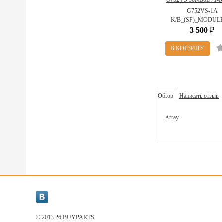
G752VS 90NB0D71-R
(G752VS-1A
G752VS-1A
K/B_(SF)_MODULE
K/B_(SF)_MODUL
3 500
₽
Обзор
Написать отзыв
Array
© 2013-26 BUYPARТS