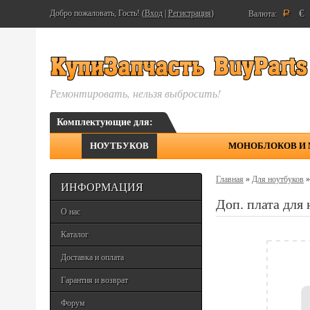
€
Добро пожаловать, Гость! (
Вход
|
Регистрация
)
Валюта:
Р
Ремонтировать, нельзя выбросить!
Комплектующие для:
НОУТБУКОВ
МОНОБЛОКОВ И
Главная
»
Для ноутбуков
ИНФОРМАЦИЯ
Доп. плата дл
О нас
Каталог
Доставка и оплата
Гарантия и возврат
Форум