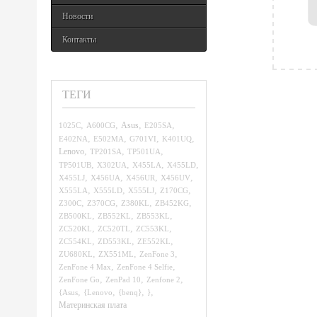
Новости
Контакты
ТЕГИ
,
,
,
,
1025C
A600CG
Asus
E205SA
,
,
,
,
E402NA
E502MA
G701VI
K401UQ
,
,
,
Lenovo
TP201SA
TP501UA
,
,
,
,
TP501UB
X302UA
X455LA
X455LD
,
,
,
,
X455LJ
X456UA
X456UR
X456UV
,
,
,
,
X555LA
X555LD
X555LJ
Z170CG
,
,
,
,
Z300C
Z370CG
Z380KL
ZB452KG
,
,
,
ZB500KL
ZB552KL
ZB553KL
,
,
,
ZC520KL
ZC520TL
ZC553KL
,
,
,
ZC554KL
ZD553KL
ZE552KL
,
,
,
ZU680KL
ZX551ML
ZenFone 3
,
,
ZenFone 4 Max
ZenFone 4 Selfie
,
,
,
ZenFone Go
ZenPad 10
Zenfone 2
,
,
,
,
{Asus
{Lenovo
{benq}
}
Материнская плата