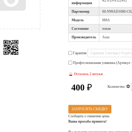
R2.0 (NA12241)
информация
Партномер
60-N99AD1000-C0
Модель
M6A
Cостояние
новая
Производитель
Asus
Гарантия
Профессиональная упаковка (Артикул: 
Осталось 2 штуки
400
₽
Количество:
ЗАПРОСИТЬ СКИДКУ
Сообщить о снижении цены
Ваша просьба принята!