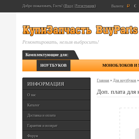
€
Добро пожаловать, Гость! (
Вход
|
Регистрация
)
Валюта:
Р
Ремонтировать, нельзя выбросить!
Комплектующие для:
НОУТБУКОВ
МОНОБЛОКОВ И
Главная
»
Для ноутбуков
ИНФОРМАЦИЯ
Доп. плата дл
О нас
Каталог
Доставка и оплата
Гарантия и возврат
Форум