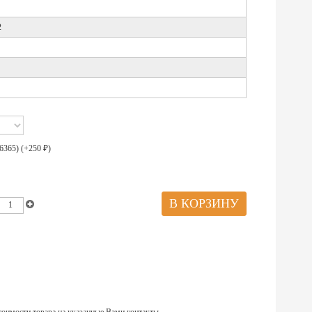
2
6365) (+
250
)
₽