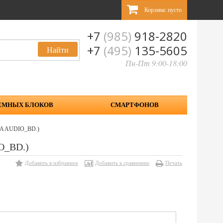
Корзина:
пусто
+7
(985)
918-2820
+7
(495)
135-5605
Пн-Пт 9:00-18:00
ЕМНЫХ БЛОКОВ
СМАРТФОНОВ
M6A AUDIO_BD.)
O_BD.)
Добавить в избранное
Добавить к сравнению
Печать