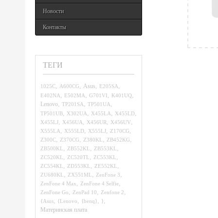
Новости
Контакты
ТЕГИ
,
,
,
,
1025C
A600CG
Asus
E205SA
,
,
,
,
E402NA
E502MA
G701VI
K401UQ
,
,
,
Lenovo
TP201SA
TP501UA
,
,
,
,
TP501UB
X302UA
X455LA
X455LD
,
,
,
,
X455LJ
X456UA
X456UR
X456UV
,
,
,
,
X555LA
X555LD
X555LJ
Z170CG
,
,
,
,
Z300C
Z370CG
Z380KL
ZB452KG
,
,
,
ZB500KL
ZB552KL
ZB553KL
,
,
,
ZC520KL
ZC520TL
ZC553KL
,
,
,
ZC554KL
ZD553KL
ZE552KL
,
,
,
ZU680KL
ZX551ML
ZenFone 3
,
,
ZenFone 4 Max
ZenFone 4 Selfie
,
,
,
ZenFone Go
ZenPad 10
Zenfone 2
,
,
,
,
{Asus
{Lenovo
{benq}
}
Материнская плата