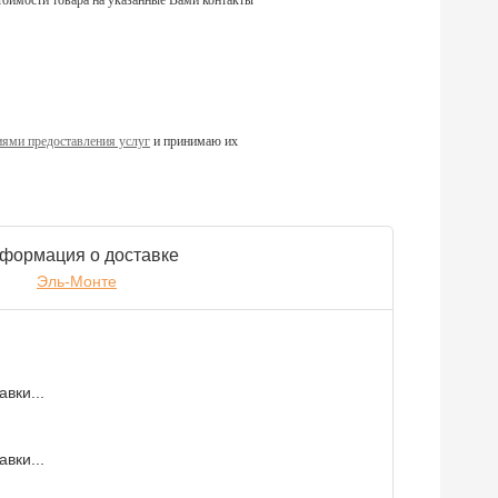
тоимости товара на указанные Вами контакты
ями предоставления услуг
и принимаю их
формация о доставке
Эль-Монте
вки...
вки...