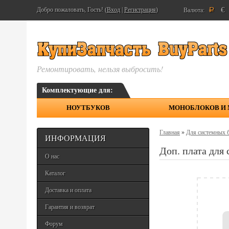
€
Добро пожаловать, Гость! (
Вход
|
Регистрация
)
Валюта:
Р
Ремонтировать, нельзя выбросить!
Комплектующие для:
НОУТБУКОВ
МОНОБЛОКОВ И
Главная
»
Для системных 
ИНФОРМАЦИЯ
Доп. плата для
О нас
Каталог
Доставка и оплата
Гарантия и возврат
Форум