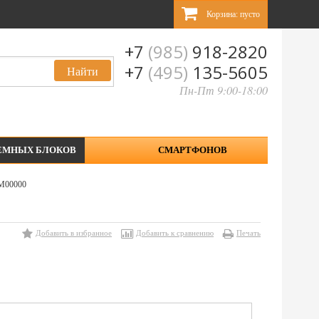
Корзина:
пусто
+7
(985)
918-2820
+7
(495)
135-5605
Пн-Пт 9:00-18:00
ЕМНЫХ БЛОКОВ
СМАРТФОНОВ
-M00000
Добавить в избранное
Добавить к сравнению
Печать