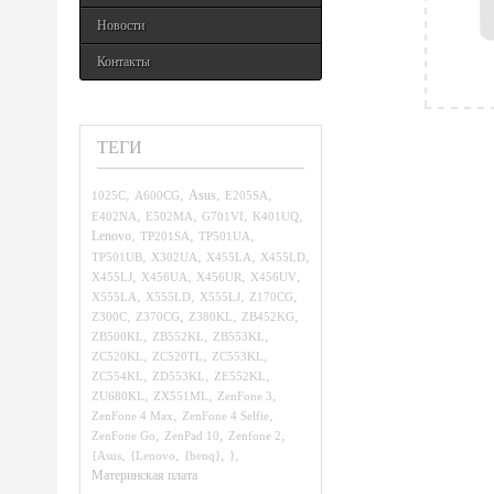
Новости
Контакты
ТЕГИ
,
,
,
,
1025C
A600CG
Asus
E205SA
,
,
,
,
E402NA
E502MA
G701VI
K401UQ
,
,
,
Lenovo
TP201SA
TP501UA
,
,
,
,
TP501UB
X302UA
X455LA
X455LD
,
,
,
,
X455LJ
X456UA
X456UR
X456UV
,
,
,
,
X555LA
X555LD
X555LJ
Z170CG
,
,
,
,
Z300C
Z370CG
Z380KL
ZB452KG
,
,
,
ZB500KL
ZB552KL
ZB553KL
,
,
,
ZC520KL
ZC520TL
ZC553KL
,
,
,
ZC554KL
ZD553KL
ZE552KL
,
,
,
ZU680KL
ZX551ML
ZenFone 3
,
,
ZenFone 4 Max
ZenFone 4 Selfie
,
,
,
ZenFone Go
ZenPad 10
Zenfone 2
,
,
,
,
{Asus
{Lenovo
{benq}
}
Материнская плата