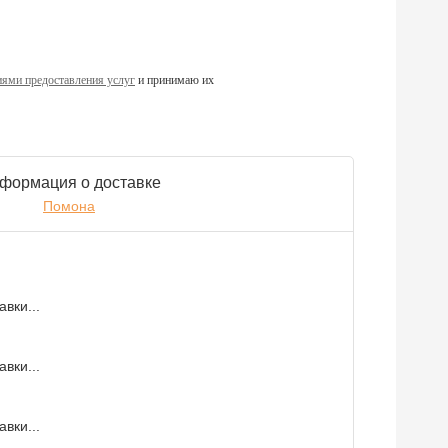
ями предоставления услуг
и принимаю их
формация о доставке
Помона
вки...
вки...
вки...