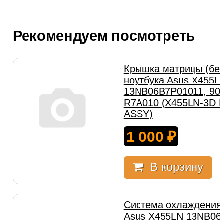
Рекомендуем посмотреть
Крышка матрицы (б
ноутбука Asus X455
13NB06B7P01011, 9
R7A010 (X455LN-3D
ASSY)
1 000
₽
В корзину
Система охлаждения
Asus X455LN 13NB0