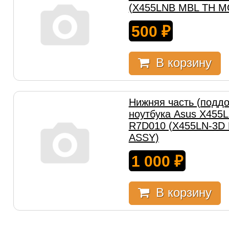
(X455LNB MBL TH M
500
₽
В корзину
Нижняя часть (поддо
ноутбука Asus X455
R7D010 (X455LN-3
ASSY)
1 000
₽
В корзину