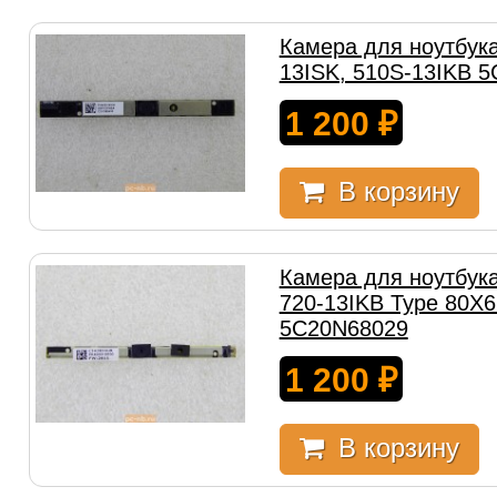
Камера для ноутбука
13ISK, 510S-13IKB 
1 200
₽
В корзину
Камера для ноутбука
720-13IKB Type 80X6
5C20N68029
1 200
₽
В корзину