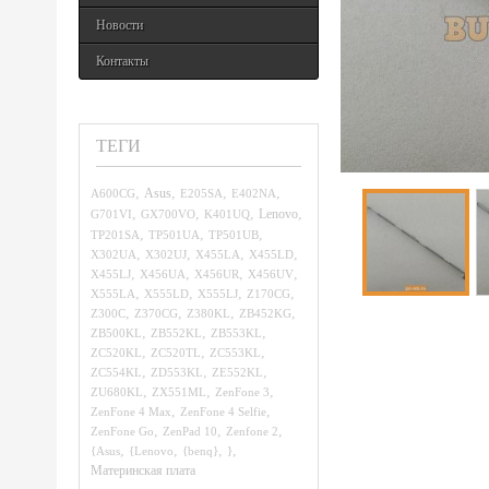
Новости
Контакты
ТЕГИ
,
,
,
,
A600CG
Asus
E205SA
E402NA
,
,
,
,
G701VI
GX700VO
K401UQ
Lenovo
,
,
,
TP201SA
TP501UA
TP501UB
,
,
,
,
X302UA
X302UJ
X455LA
X455LD
,
,
,
,
X455LJ
X456UA
X456UR
X456UV
,
,
,
,
X555LA
X555LD
X555LJ
Z170CG
,
,
,
,
Z300C
Z370CG
Z380KL
ZB452KG
,
,
,
ZB500KL
ZB552KL
ZB553KL
,
,
,
ZC520KL
ZC520TL
ZC553KL
,
,
,
ZC554KL
ZD553KL
ZE552KL
,
,
,
ZU680KL
ZX551ML
ZenFone 3
,
,
ZenFone 4 Max
ZenFone 4 Selfie
,
,
,
ZenFone Go
ZenPad 10
Zenfone 2
,
,
,
,
{Asus
{Lenovo
{benq}
}
Материнская плата