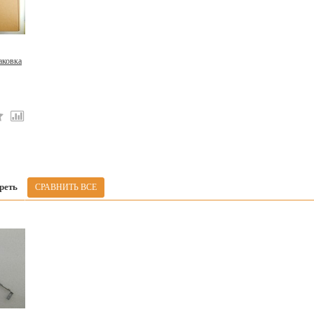
аковка
реть