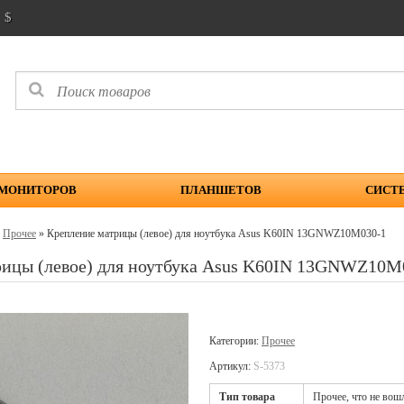
$
 МОНИТОРОВ
ПЛАНШЕТОВ
СИСТ
»
Прочее
» Крепление матрицы (левое) для ноутбука Asus K60IN 13GNWZ10M030-1
рицы (левое) для ноутбука Asus K60IN 13GNWZ10M
Категории:
Прочее
Артикул:
S-5373
Тип товара
Прочее, что не вош