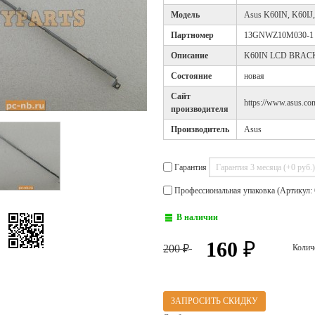
Модель
Asus K60IN, K60IJ
Партномер
13GNWZ10M030-1
Описание
K60IN LCD BRAC
Cостояние
новая
Cайт
https://www.asus.com
производителя
Производитель
Asus
Гарантия
Профессиональная упаковка (Артикул: 
В наличии
160
₽
200
Колич
₽
ЗАПРОСИТЬ СКИДКУ