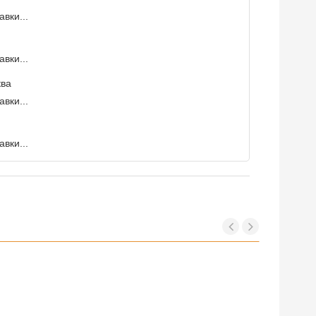
вки...
вки...
ква
вки...
вки...