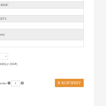
, K61IC
KET L
/ru/
6365) (+
250
)
₽
ество: