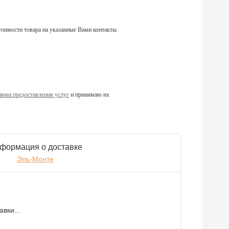
тоимости товара на указанные Вами контакты
ями предоставления услуг
и принимаю их
формация о доставке
Эль-Монте
вки...