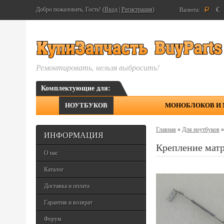
€
Добро пожаловать, Гость! (
Вход
|
Регистрация
)
Валюта:
Р
Ремонтировать, нельзя выбросить!
Комплектующие для:
НОУТБУКОВ
МОНОБЛОКОВ И
Главная
»
Для ноутбуков
ИНФОРМАЦИЯ
Крепление мат
О нас
Каталог
Доставка и оплата
Гарантия и возврат
Форум