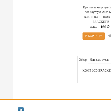
Крепление матрицы (п
для ноутбука Asus 
13GNWZ10M020
K60IN, K60IJ, K61I
BRACKET R
160
200
₽
₽
Обзор
Написать отзыв
K60IN LCD BRACKE