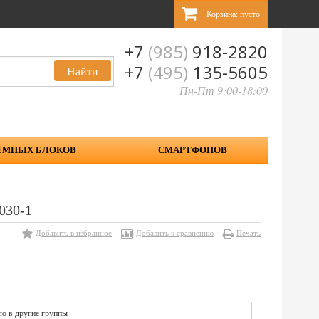
Корзина:
пусто
+7
(985)
918-2820
+7
(495)
135-5605
Пн-Пт 9:00-18:00
ЕМНЫХ БЛОКОВ
СМАРТФОНОВ
030-1
Добавить в избранное
Добавить к сравнению
Печать
ло в другие группы