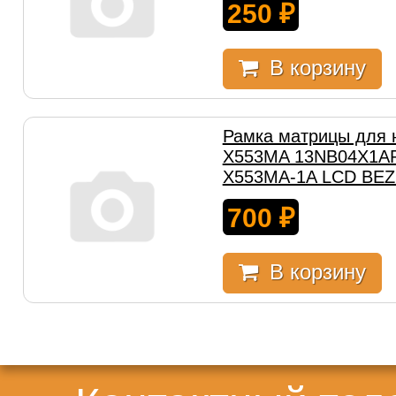
250
₽
В корзину
Рамка матрицы для 
X553MA 13NB04X1AP
X553MA-1A LCD BEZ
700
₽
В корзину