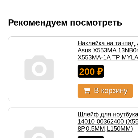
Рекомендуем посмотреть
Наклейка на тачпад 
Asus X553MA 13NB04
X553MA-1A TP MYLA
200
₽
В корзину
Шлейф для ноутбук
14010-00362400 (X5
8P,0.5MM,L150MM)