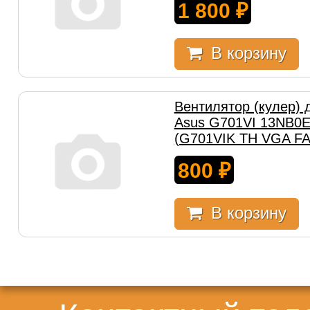
1 800
₽
В корзину
Вентилятор (кулер) 
Asus G701VI 13NB0
(G701VIK TH VGA FA
800
₽
В корзину