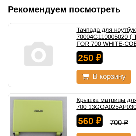
Рекомендуем посмотреть
Тачпада для ноутбук
70004G110005020 (
FOR 700 WHITE-COB
250
₽
В корзину
Крышка матрицы для
700 13GOA025AP030
560
₽
700
₽