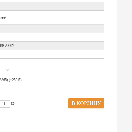
/ru/
VER ASSY
6365) (+
250
)
₽