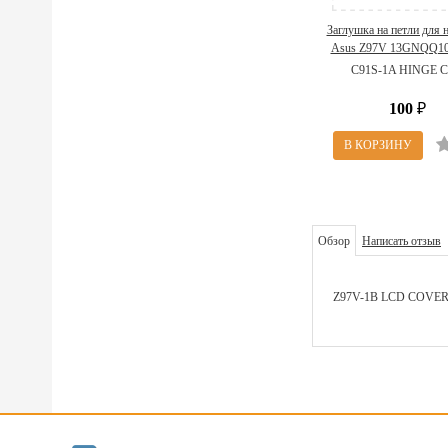
Заглушка на петли для 
Asus Z97V 13GNQQ10
(C91S-1A HINGE 
C91S-1A HINGE 
100
₽
Обзор
Написать отзыв
Z97V-1B LCD COVE