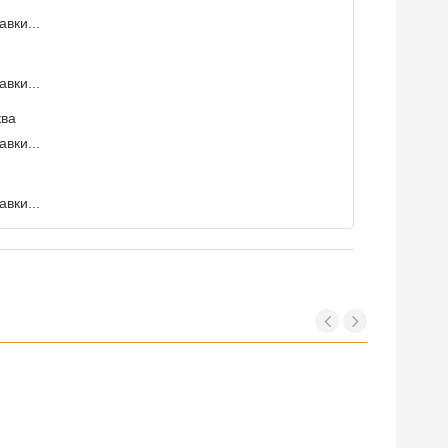
вки...
вки...
ква
вки...
вки...