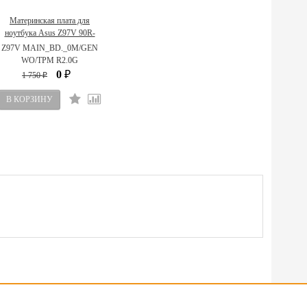
Материнская плата для
ноутбука Asus Z97V 90R-
NMFMB1100Y
Z97V MAIN_BD._0M/GEN
WO/TPM R2.0G
0
1 750
₽
₽