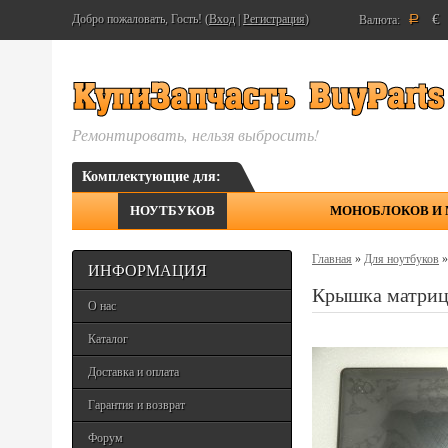
€
Добро пожаловать, Гость! (
Вход
|
Регистрация
)
Валюта:
Р
Ремонтировать, нельзя выбросить!
Комплектующие для:
НОУТБУКОВ
МОНОБЛОКОВ И
Главная
»
Для ноутбуков
ИНФОРМАЦИЯ
Крышка матриц
О нас
Каталог
Доставка и оплата
Гарантия и возврат
Форум