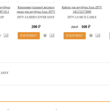
ноутбука
Крепление (салазки) жёсткого
Кабель для ноутбука Asus Z97V
P110-1
диска для ноутбука Asus Z97V
14G152173000
CAP)
13GNMF1AM041-1 (Z97V-1A
CAP
Z97V-1A HDD COVER ASSY
Z97V-1A MCX CABLE
HDD COVER ASSY )
200
160
₽
200
₽
₽
R ASSY