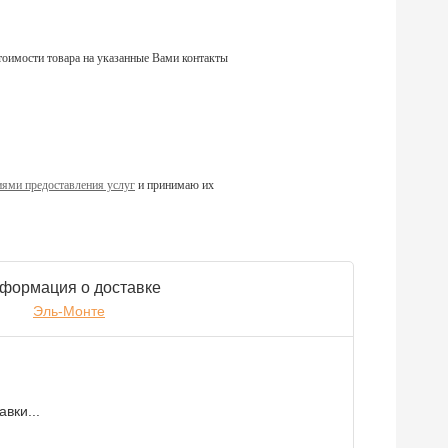
тоимости товара на указанные Вами контакты
ями предоставления услуг
и принимаю их
формация о доставке
Эль-Монте
вки...