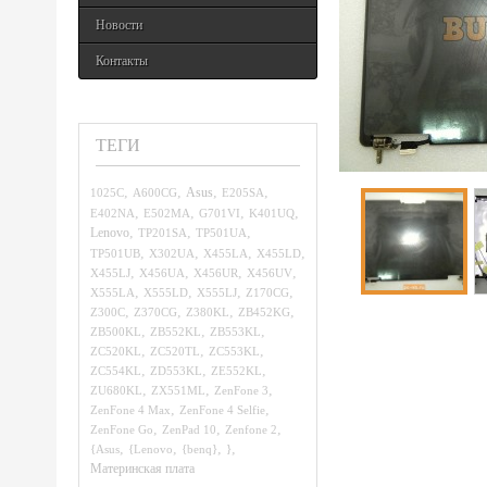
Новости
Контакты
ТЕГИ
,
,
,
,
1025C
A600CG
Asus
E205SA
,
,
,
,
E402NA
E502MA
G701VI
K401UQ
,
,
,
Lenovo
TP201SA
TP501UA
,
,
,
,
TP501UB
X302UA
X455LA
X455LD
,
,
,
,
X455LJ
X456UA
X456UR
X456UV
,
,
,
,
X555LA
X555LD
X555LJ
Z170CG
,
,
,
,
Z300C
Z370CG
Z380KL
ZB452KG
,
,
,
ZB500KL
ZB552KL
ZB553KL
,
,
,
ZC520KL
ZC520TL
ZC553KL
,
,
,
ZC554KL
ZD553KL
ZE552KL
,
,
,
ZU680KL
ZX551ML
ZenFone 3
,
,
ZenFone 4 Max
ZenFone 4 Selfie
,
,
,
ZenFone Go
ZenPad 10
Zenfone 2
,
,
,
,
{Asus
{Lenovo
{benq}
}
Материнская плата