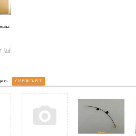
аковка
реть