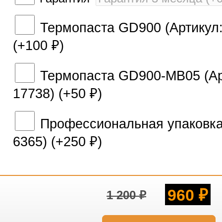
Термопаста GD900 (Артикул:
(+
100
)
₽
Термопаста GD900-MB05 (Ар
17738) (+
50
)
₽
Профессиональная упаковка 
6365) (+
250
)
₽
960
1 200
₽
₽