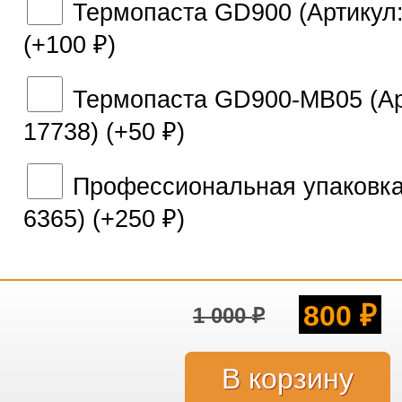
Термопаста GD900 (Артикул:
(+
100
)
₽
Термопаста GD900-MB05 (Ар
17738) (+
50
)
₽
Профессиональная упаковка 
6365) (+
250
)
₽
800
1 000
₽
₽