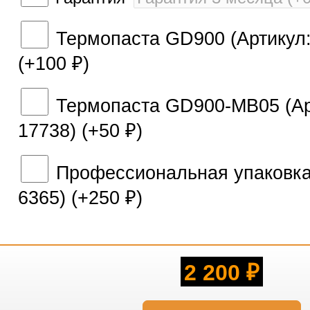
Термопаста GD900 (Артикул:
(+
100
)
₽
Термопаста GD900-MB05 (Ар
17738) (+
50
)
₽
Профессиональная упаковка 
6365) (+
250
)
₽
2 200
₽