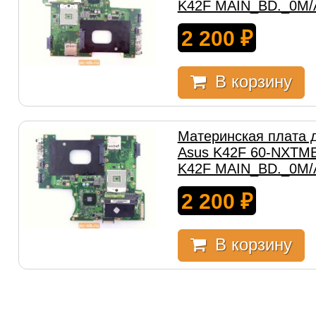
K42F MAIN_BD._0M/
2 200
₽
В корзину
Материнская плата 
Asus K42F 60-NXTMB
K42F MAIN_BD._0M/
2 200
₽
В корзину