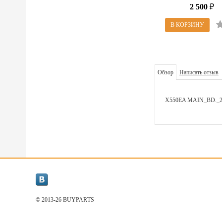
2 500
₽
Обзор
Написать отзыв
X550EA MAIN_BD._2
© 2013-26 BUYPARТS