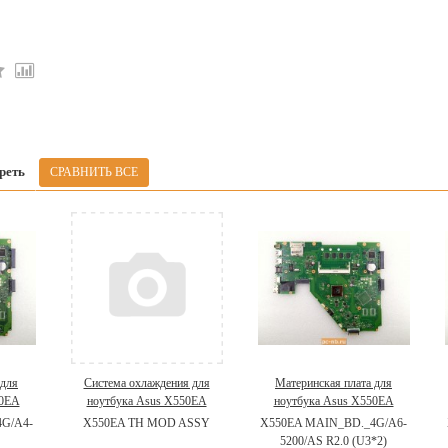
реть
 для
Система охлаждения для
Материнская плата для
50EA
ноутбука Asus X550EA
ноутбука Asus X550EA
00
13NB03R1AM0101
90NB03R0-R00060
G/A4-
X550EA TH MOD ASSY
X550EA MAIN_BD._4G/A6-
5200/AS R2.0 (U3*2)