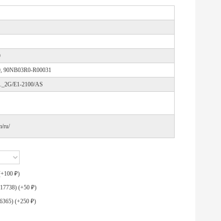
0
, 90NB03R0-R00031
_2G/E1-2100/AS
/ru/
(+
100
)
₽
17738) (+
50
)
₽
6365) (+
250
)
₽