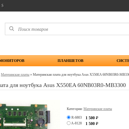
$
 МОНИТОРОВ
ПЛАНШЕТОВ
СИСТ
»
Материнские платы
» Материнская плата для ноутбука Asus X550EA 60NB03R0-MB33
лата для ноутбука Asus X550EA 60NB03R0-MB3300
Категории:
Материнские платы
R-6803
1 500
₽
A-8128
1 500
₽