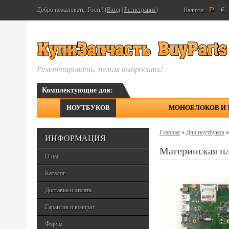
€
Добро пожаловать, Гость! (
Вход
|
Регистрация
)
Валюта:
Р
Ремонтировать, нельзя выбросить!
Комплектующие для:
НОУТБУКОВ
МОНОБЛОКОВ И
Главная
»
Для ноутбуков
ИНФОРМАЦИЯ
Материнская п
О нас
Каталог
Доставка и оплата
Гарантия и возврат
Форум