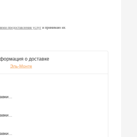
ями предоставления услуг
и принимаю их
формация о доставке
Эль-Монте
вки...
вки...
вки...