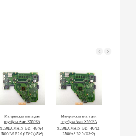
Материнская плата для
Материнская плата для
ноутбука Asus X550EA
ноутбука Asus X550EA
90NB03R0-R00011
60NB03R0-MB2400
X550EA MAIN_BD._4G/A4-
X550EA MAIN_BD._4G/E1-
5000/AS R2.0 (U3*2)(45W)
2500/AS R2.0 (U3*2)