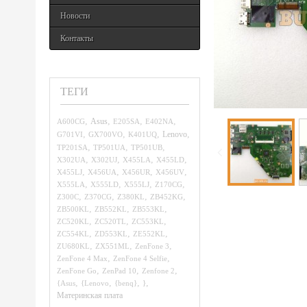
Новости
Контакты
ТЕГИ
,
,
,
,
A600CG
Asus
E205SA
E402NA
,
,
,
,
G701VI
GX700VO
K401UQ
Lenovo
,
,
,
TP201SA
TP501UA
TP501UB
,
,
,
,
X302UA
X302UJ
X455LA
X455LD
,
,
,
,
X455LJ
X456UA
X456UR
X456UV
,
,
,
,
X555LA
X555LD
X555LJ
Z170CG
,
,
,
,
Z300C
Z370CG
Z380KL
ZB452KG
,
,
,
ZB500KL
ZB552KL
ZB553KL
,
,
,
ZC520KL
ZC520TL
ZC553KL
,
,
,
ZC554KL
ZD553KL
ZE552KL
,
,
,
ZU680KL
ZX551ML
ZenFone 3
,
,
ZenFone 4 Max
ZenFone 4 Selfie
,
,
,
ZenFone Go
ZenPad 10
Zenfone 2
,
,
,
,
{Asus
{Lenovo
{benq}
}
Материнская плата