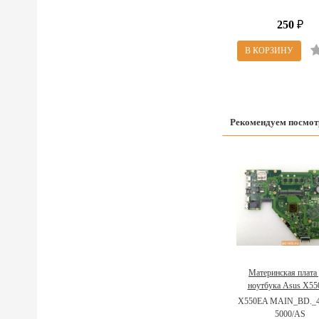
250
₽
Рекомендуем посмот
Материнская плата
ноутбука Asus X5
60NB03R0-MB30
X550EA MAIN_BD._4
5000/AS