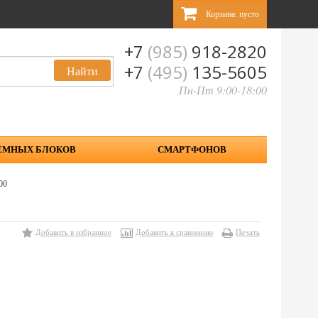
Корзина:
пусто
+7
(985)
918-2820
+7
(495)
135-5605
Пн-Пт 9:00-18:00
ЕМНЫХ БЛОКОВ
СМАРТФОНОВ
00
Добавить в избранное
Добавить к сравнению
Печать