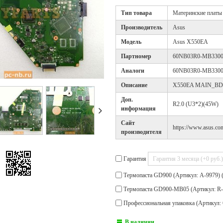
Тип товара
Материнские платы
Производитель
Asus
Модель
Asus X550EA
Партномер
60NB03R0-MB330
Аналоги
60NB03R0-MB3300
Описание
X550EA MAIN_BD.
Доп.
R2.0 (U3*2)(45W)
информация
Cайт
https://www.asus.com
производителя
Гарантия
Термопаста GD900 (Артикул: A-9979) 
Термопаста GD900-MB05 (Артикул: R-
Профессиональная упаковка (Артикул: 
В наличии