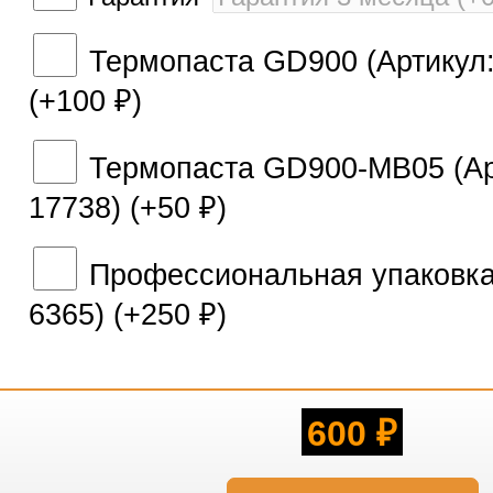
Термопаста GD900 (Артикул:
(+
100
)
₽
Термопаста GD900-MB05 (Ар
17738) (+
50
)
₽
Профессиональная упаковка 
6365) (+
250
)
₽
600
₽