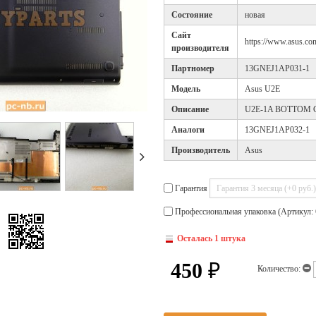
Cостояние
новая
Cайт
https://www.asus.com
производителя
Партномер
13GNEJ1AP031-1
Модель
Asus U2E
Описание
U2E-1A BOTTOM 
Аналоги
13GNEJ1AP032-1
Производитель
Asus
Гарантия
Профессиональная упаковка (Артикул: 
Осталась 1 штука
450
₽
Количество: