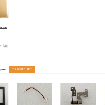
аковка
реть