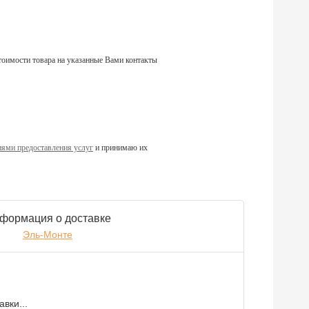
тоимости товара на указанные Вами контакты
ями предоставления услуг
и принимаю их
формация о доставке
Эль-Монте
вки...