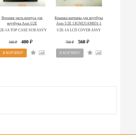
Верхняя часть корпуса для
Крышка матрицы для ноутбука
ноутбука Asus U2E
Asus U2E 13GNEJ1AM031-1
13GNEJ1AP020-1
2E-1A TOP CASE SUB ASS'Y
U2E-1A LCD COVER ASSY
400
560
500
₽
700
₽
₽
₽