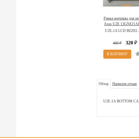
Рамка матрицы для но
Asus U2E 13GNEJ1A
U2E-1A LCD BEZEL
320
400
₽
₽
Обзор
Написать отзыв
U2E-1A BOTTOM CA