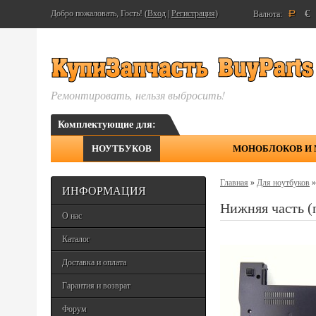
€
Добро пожаловать, Гость! (
Вход
|
Регистрация
)
Валюта:
Р
Ремонтировать, нельзя выбросить!
Комплектующие для:
НОУТБУКОВ
МОНОБЛОКОВ И
Главная
»
Для ноутбуков
ИНФОРМАЦИЯ
Нижняя часть (
О нас
Каталог
Доставка и оплата
Гарантия и возврат
Форум