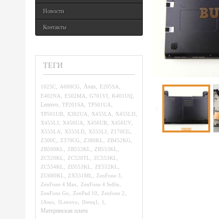
Новости
Контакты
ТЕГИ
,
,
,
,
1025C
A600CG
Asus
E205SA
,
,
,
,
E402NA
E502MA
G701VI
K401UQ
,
,
,
Lenovo
TP201SA
TP501UA
,
,
,
,
TP501UB
X302UA
X455LA
X455LD
,
,
,
,
X455LJ
X456UA
X456UR
X456UV
,
,
,
,
X555LA
X555LD
X555LJ
Z170CG
,
,
,
,
Z300C
Z370CG
Z380KL
ZB452KG
,
,
,
ZB500KL
ZB552KL
ZB553KL
,
,
,
ZC520KL
ZC520TL
ZC553KL
,
,
,
ZC554KL
ZD553KL
ZE552KL
,
,
,
ZU680KL
ZX551ML
ZenFone 3
,
,
ZenFone 4 Max
ZenFone 4 Selfie
,
,
,
ZenFone Go
ZenPad 10
Zenfone 2
,
,
,
,
{Asus
{Lenovo
{benq}
}
Материнская плата