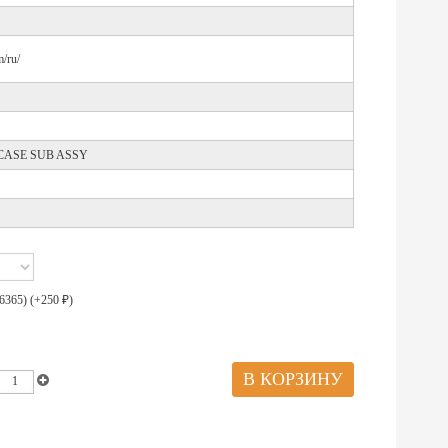
/ru/
CASE SUB ASSY
6365) (+
250
)
₽