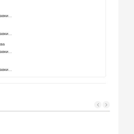
вки...
вки...
ква
вки...
вки...