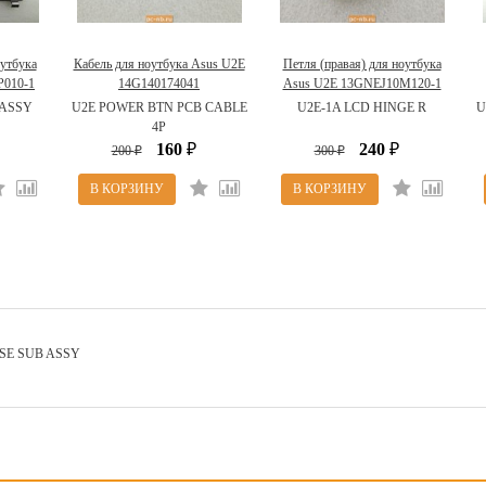
утбука
Кабель для ноутбука Asus U2E
Петля (правая) для ноутбука
P010-1
14G140174041
Asus U2E 13GNEJ10M120-1
 ASSY
U2E POWER BTN PCB CABLE
U2E-1A LCD HINGE R
U
4P
160
240
200
₽
300
₽
₽
₽
SE SUB ASSY