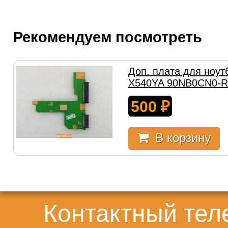
Рекомендуем посмотреть
Доп. плата для ноут
X540YA 90NB0CN0-R
500
₽
В корзину
Контактный те