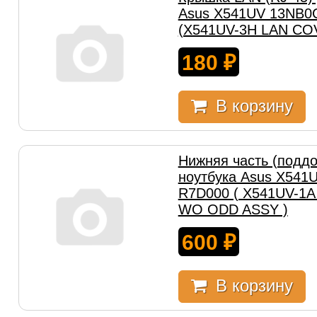
Asus X541UV 13NB0
(X541UV-3H LAN CO
180
₽
В корзину
Нижняя часть (поддо
ноутбука Asus X541
R7D000 ( X541UV-1
WO ODD ASSY )
600
₽
В корзину