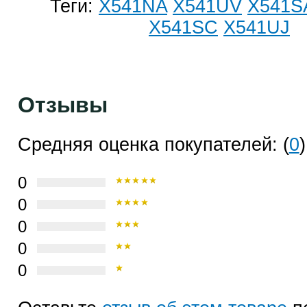
Теги:
X541NA
X541UV
X541S
X541SC
X541UJ
Отзывы
Средняя оценка покупателей: (
0
)
0
0
0
0
0