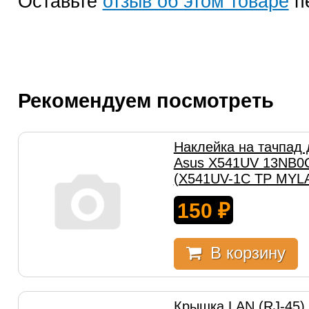
Оставьте
отзыв об этом товаре
п
Рекомендуем посмотреть
Наклейка на тачпад 
Asus X541UV 13NB0
(X541UV-1C TP MYL
150
₽
В корзину
Крышка LAN (RJ-45) 