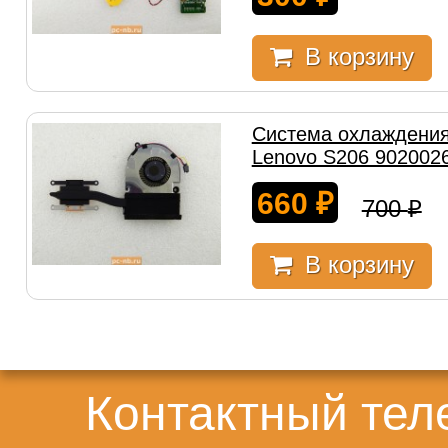
В корзину
Система охлаждения
Lenovo S206 902002
660
₽
700
₽
В корзину
Контактный те