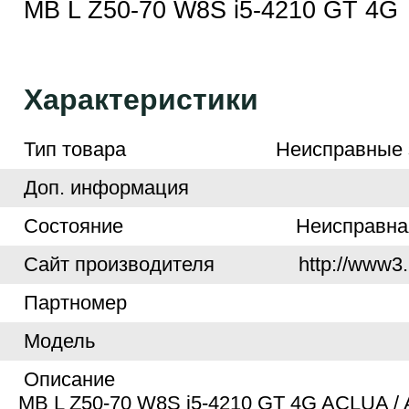
MB L Z50-70 W8S i5-4210 GT 4G
Характеристики
Тип товара
Неисправные з
Доп. информация
Cостояние
Неисправн
Cайт производителя
http://www3.
Партномер
Модель
Описание
MB L Z50-70 W8S i5-4210 GT 4G ACLUA 