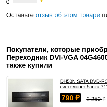
0
Оставьте
отзыв об этом товаре
п
Покупатели, которые приоб
Переходник DVI-VGA 04G4600
также купили
DH50N SATA DVD-RO
системного блока 7
790
₽
2 250
₽