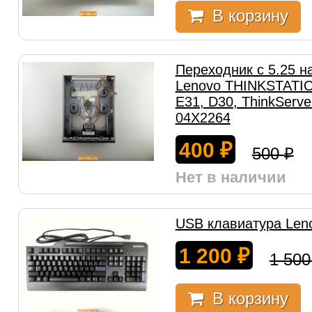
В корзину
Переходник с 5.25 н
Lenovo THINKSTATIO
E31, D30, ThinkServ
04X2264
400
₽
500
₽
Нет в наличии
USB клавиатура Len
1 200
₽
1 50
В корзину