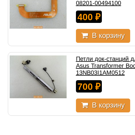
08201-00494100
400
₽
В корзину
Петли док-станций 
Asus Transformer Bo
13NB03I1AM0512
700
₽
В корзину