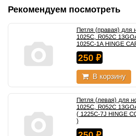
Рекомендуем посмотреть
Петля (правая) для 
1025C, R052C 13GOA
1025C-1A HINGE CAP
250
₽
В корзину
Петля (левая) для н
1025C, R052C 13GO
( 1225C-7J HINGE 
)
250
₽