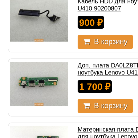
Кабель HDD для ноу
U410 90200807
900
₽
В корзину
Доп. плата DA0LZ8T
ноутбука Lenovo U4
1 700
₽
В корзину
Материнская плата
для ноутбука Lenovo