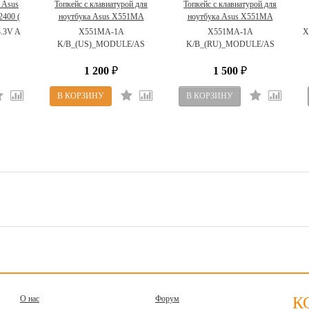
 Asus
Топкейс с клавиатурой для
Топкейс с клавиатурой для
400 (
ноутбука Asus X551MA
ноутбука Asus X551MA
.3V A
90NB0481-R30020 (X551MA-
90NB0481-R30200
.3V A
X551MA-1A
X551MA-1A
X
1A K/B_(US)_MODULE/AS)
K/B_(US)_MODULE/AS
K/B_(RU)_MODULE/AS
1 200
1 500
₽
₽
О нас
Форум
К