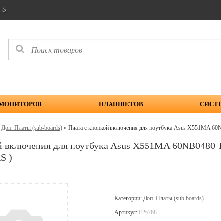
$
 МОНИТОРОВ
ПЛАНШЕТОВ
СИСТ
»
Доп. Платы (sub-boards)
» Плата с кнопкой включения для ноутбука Asus X551MA 
ой включения для ноутбука Asus X551MA 60NB048
S )
Категории:
Доп. Платы (sub-boards)
Артикул:
F26768