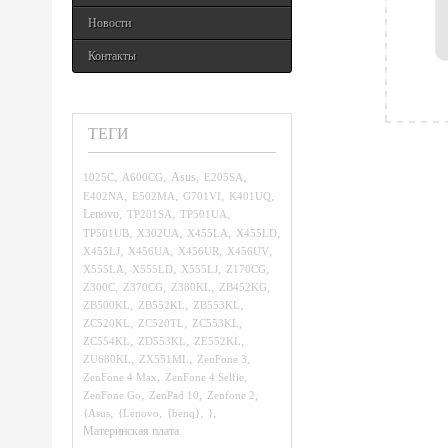
Новости
Контакты
ТЕГИ
,
,
,
,
1025C
A600CG
Asus
E205SA
,
,
,
,
E402NA
E502MA
G701VI
K401UQ
,
,
,
Lenovo
TP201SA
TP501UA
,
,
,
,
TP501UB
X302UA
X455LA
X455LD
,
,
,
,
X455LJ
X456UA
X456UR
X456UV
,
,
,
,
X555LA
X555LD
X555LJ
Z170CG
,
,
,
,
Z300C
Z370CG
Z380KL
ZB452KG
,
,
,
ZB500KL
ZB552KL
ZB553KL
,
,
,
ZC520KL
ZC520TL
ZC553KL
,
,
,
ZC554KL
ZD553KL
ZE552KL
,
,
,
ZU680KL
ZX551ML
ZenFone 3
,
,
ZenFone 4 Max
ZenFone 4 Selfie
,
,
,
ZenFone Go
ZenPad 10
Zenfone 2
,
,
,
,
{Asus
{Lenovo
{benq}
}
Материнская плата