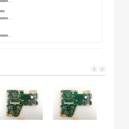
вки...
ква
вки...
вки...