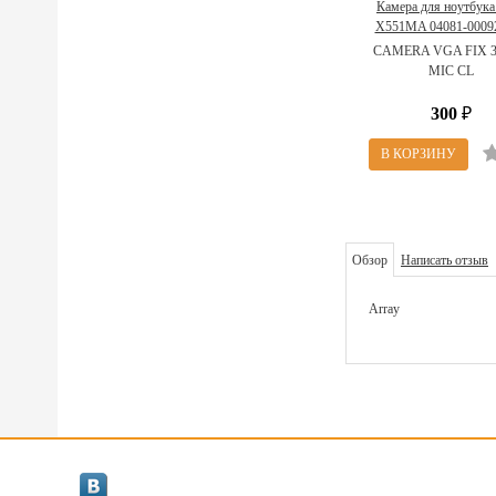
Камера для ноутбука
X551MA 04081-00092
CAMERA VGA FIX 3
CAMERA VGA FIX 3
MIC CL )
MIC CL
300
₽
Обзор
Написать отзыв
Array