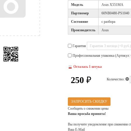
Модель
Asus X551MA
Партномер
60NB0480-PS1040
Cостояние
с разбора
Производитель
Asus
Гарантия
Профессиональная упаковка (Артикул: 
Осталась 1 штука
250
₽
Количество:
ЗАПРОСИТЬ СКИДКУ
Сообщить о снижении цены
Ваша просьба принята!
Вы получите уведомление при снижении с
Ваш E-Mail