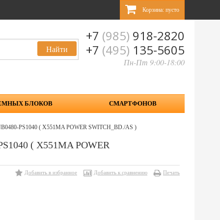
Корзина:
пусто
+7
(985)
918-2820
+7
(495)
135-5605
Пн-Пт 9:00-18:00
ЕМНЫХ БЛОКОВ
СМАРТФОНОВ
60NB0480-PS1040 ( X551MA POWER SWITCH_BD./AS )
0-PS1040 ( X551MA POWER
Добавить в избранное
Добавить к сравнению
Печать