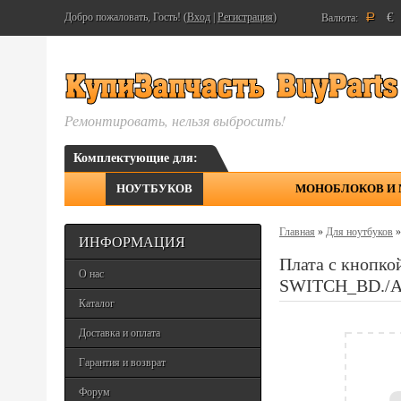
€
Добро пожаловать, Гость! (
Вход
|
Регистрация
)
Валюта:
Р
Ремонтировать, нельзя выбросить!
Комплектующие для:
НОУТБУКОВ
МОНОБЛОКОВ И
Главная
»
Для ноутбуков
ИНФОРМАЦИЯ
Плата с кнопк
О нас
SWITCH_BD./A
Каталог
Доставка и оплата
Гарантия и возврат
Форум