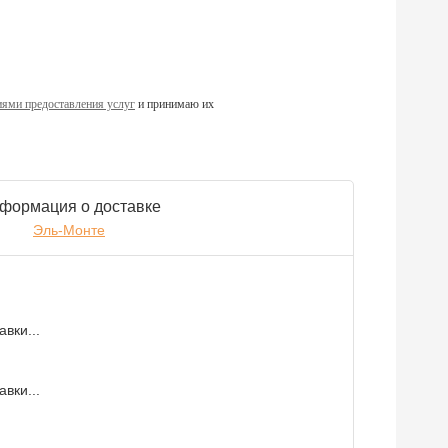
ями предоставления услуг
и принимаю их
формация о доставке
Эль-Монте
вки...
вки...