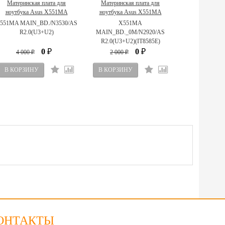
Материнская плата для
Материнская плата для
ноутбука Asus X551MA
ноутбука Asus X551MA
90NB0480-R00060
90NB0480-R00120
551MA MAIN_BD./N3530/AS
X551MA
R2.0(U3+U2)
MAIN_BD._0M/N2920/AS
R2.0(U3+U2)(IT8585E)
0
0
4 000
₽
2 000
₽
₽
₽
ОНТАКТЫ