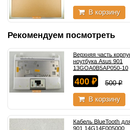
В корзину
Рекомендуем посмотреть
Верхняя часть корпу
ноутбука Asus 901
13GOA0B5AP050-10
400
₽
500
₽
В корзину
Кабель BlueTooth дл
901 14G14F005000