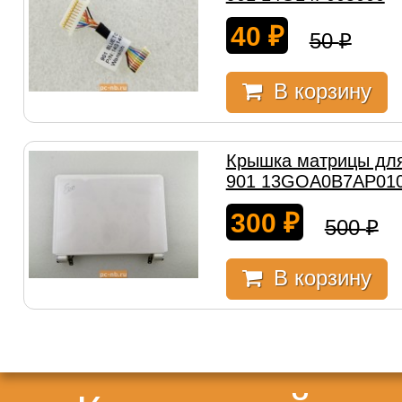
40
₽
50
₽
В корзину
Крышка матрицы для
901 13GOA0B7AP010
300
₽
500
₽
В корзину