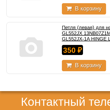
В корзину
Петля (левая) для н
GL552JX 13NB07Z1M
GL552JX-1A HINGE L
350
₽
В корзину
Контактный те