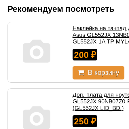
Рекомендуем посмотреть
Наклейка на тачпад 
Asus GL552JX 13NB0
GL552JX-1A TP MYL
200
₽
В корзину
Доп. плата для ноут
GL552JX 90NB07Z0-
(GL552JX LID_BD.)
250
₽