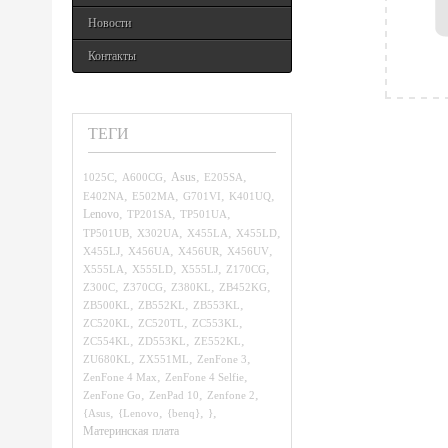
Новости
Контакты
ТЕГИ
,
,
,
,
1025C
A600CG
Asus
E205SA
,
,
,
,
E402NA
E502MA
G701VI
K401UQ
,
,
,
Lenovo
TP201SA
TP501UA
,
,
,
,
TP501UB
X302UA
X455LA
X455LD
,
,
,
,
X455LJ
X456UA
X456UR
X456UV
,
,
,
,
X555LA
X555LD
X555LJ
Z170CG
,
,
,
,
Z300C
Z370CG
Z380KL
ZB452KG
,
,
,
ZB500KL
ZB552KL
ZB553KL
,
,
,
ZC520KL
ZC520TL
ZC553KL
,
,
,
ZC554KL
ZD553KL
ZE552KL
,
,
,
ZU680KL
ZX551ML
ZenFone 3
,
,
ZenFone 4 Max
ZenFone 4 Selfie
,
,
,
ZenFone Go
ZenPad 10
Zenfone 2
,
,
,
,
{Asus
{Lenovo
{benq}
}
Материнская плата