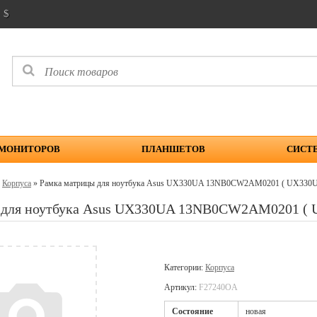
$
 МОНИТОРОВ
ПЛАНШЕТОВ
СИСТ
»
Корпуса
» Рамка матрицы для ноутбука Asus UX330UA 13NB0CW2AM0201 ( UX330
 для ноутбука Asus UX330UA 13NB0CW2AM0201 (
Категории:
Корпуса
Артикул:
F27240OA
Cостояние
новая