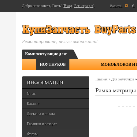
€
Добро пожаловать, Гость! (
Вход
|
Регистрация
)
Валюта:
Р
Ремонтировать, нельзя выбросить!
Комплектующие для:
НОУТБУКОВ
МОНОБЛОКОВ И
Главная
»
Для ноутбуков
ИНФОРМАЦИЯ
Рамка матрицы
О нас
Каталог
Доставка и оплата
Гарантия и возврат
Форум