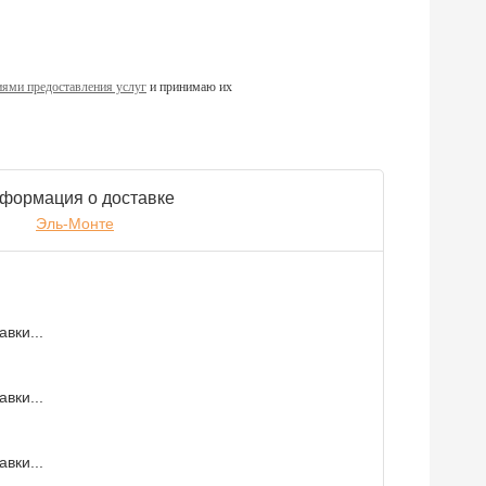
ями предоставления услуг
и принимаю их
формация о доставке
Эль-Монте
вки...
вки...
вки...