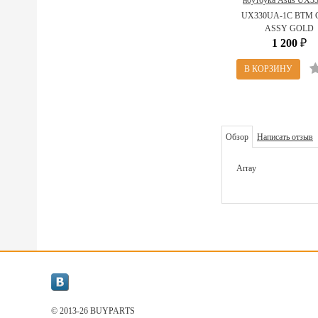
ноутбука Asus UX
13NB0CW2AM060
UX330UA-1C BTM 
90NB0CW2-R7D0
ASSY GOLD
(UX330UA-1C BTM
1 200
₽
ASSY GOLD)
Обзор
Написать отзыв
Array
© 2013-26 BUYPARТS