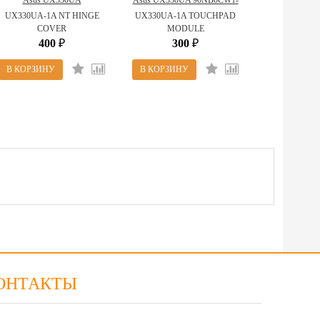
Asus UX330UA
Asus UX330UA 90NB0CW1-
3NB0CW1P06011 (UX330UA-
R90010 (UX330UA-1A
UX330UA-1A NT HINGE
UX330UA-1A TOUCHPAD
1A NT HINGE COVER)
TOUCHPAD MODULE)
COVER
MODULE
400
300
₽
₽
ОНТАКТЫ