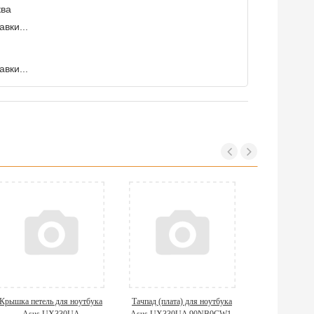
ква
вки...
вки...
Крышка петель для ноутбука
Тачпад (плата) для ноутбука