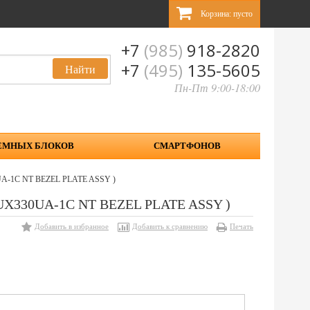
Корзина:
пусто
+7
(985)
918-2820
+7
(495)
135-5605
Пн-Пт 9:00-18:00
ЕМНЫХ БЛОКОВ
СМАРТФОНОВ
UA-1C NT BEZEL PLATE ASSY )
 UX330UA-1C NT BEZEL PLATE ASSY )
Добавить в избранное
Добавить к сравнению
Печать