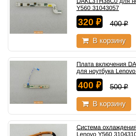
DAKL3TH38C0 для но
Y560 31043057
320
₽
400
₽
В корзину
Плата включения D
для ноутбука Lenovo
400
₽
500
₽
В корзину
Система охлаждения
Lenovo Y560 310431