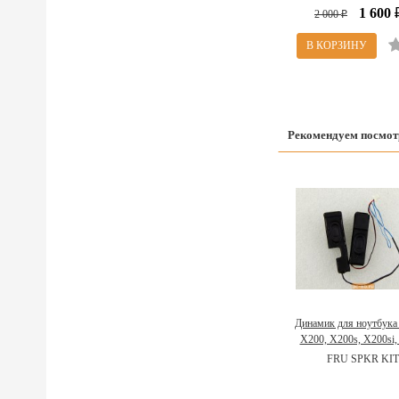
1 600
2 000
₽
Рекомендуем посмот
Динамик для ноутбука
X200, X200s, X200si,
X201i, X201s 60Y
FRU SPKR KIT