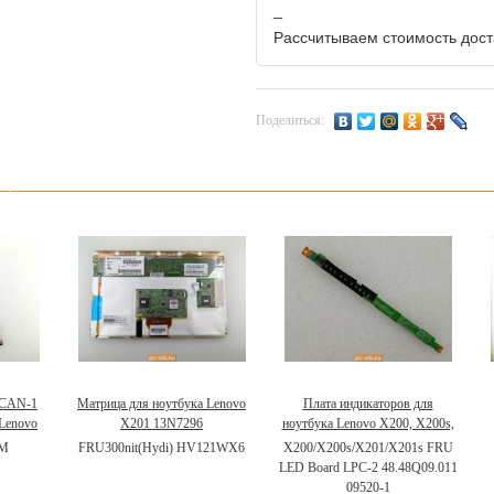
_
Рассчитываем стоимость доста
Поделиться:
ECAN-1
Матрица для ноутбука Lenovo
Плата индикаторов для
 Lenovo
X201 13N7296
ноутбука Lenovo X200, X200s,
X200si, X201, X201i, X201s
PM
FRU300nit(Hydi) HV121WX6
X200/X200s/X201/X201s FRU
63Y1594
LED Board LPC-2 48.48Q09.011
09520-1