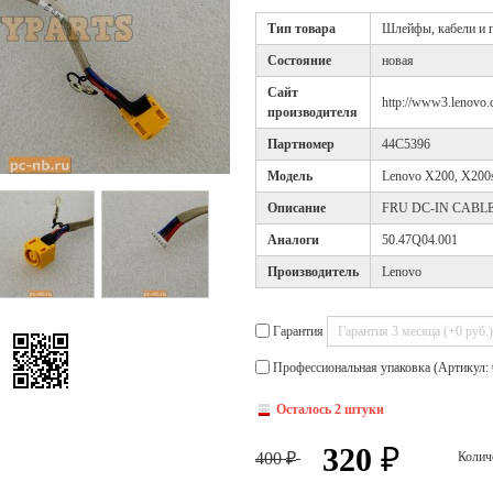
Тип товара
Шлейфы, кабели и п
Cостояние
новая
Cайт
http://www3.lenovo.
производителя
Партномер
44C5396
Модель
Lenovo X200, X200s
Описание
FRU DC-IN CABL
Аналоги
50.47Q04.001
Производитель
Lenovo
Гарантия
Профессиональная упаковка (Артикул: 
Осталось 2 штуки
320
₽
400
Колич
₽