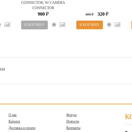
CONNECTOR, W/ CAMERA
CONNECTOR
900
320
₽
400
₽
₽
ASM
О нас
Форум
К
Каталог
Новости
Доставка и оплата
Контакты