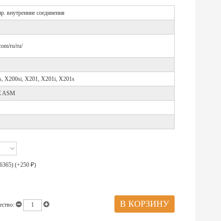
р. внутренние соединения
com/ru/ru/
, X200si, X201, X201i, X201s
E ASM
6365) (+
250
)
₽
ество: