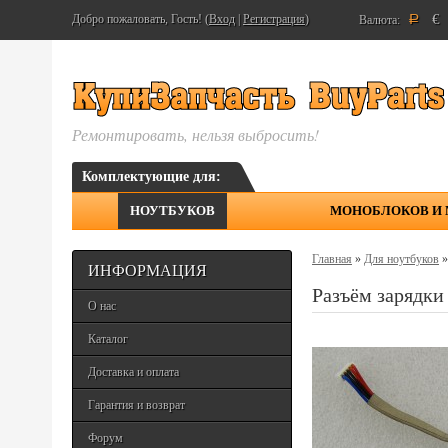
€
Добро пожаловать, Гость! (
Вход
|
Регистрация
)
Валюта:
Р
Ремонтировать, нельзя выбросить!
Комплектующие для:
НОУТБУКОВ
МОНОБЛОКОВ И
Главная
»
Для ноутбуков
ИНФОРМАЦИЯ
Разъём зарядки
О нас
Каталог
Доставка и оплата
Гарантия и возврат
Форум