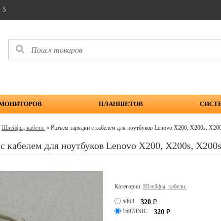
$
 МОНИТОРОВ
ПЛАНШЕТОВ
СИСТ
»
Шлейфы, кабели.
» Разъём зарядки с кабелем для ноутбуков Lenovo X200, X200s, X200
 с кабелем для ноутбуков Lenovo X200, X200s, X200s
Категории:
Шлейфы, кабели.
5863
320
₽
16978NIC
320
₽