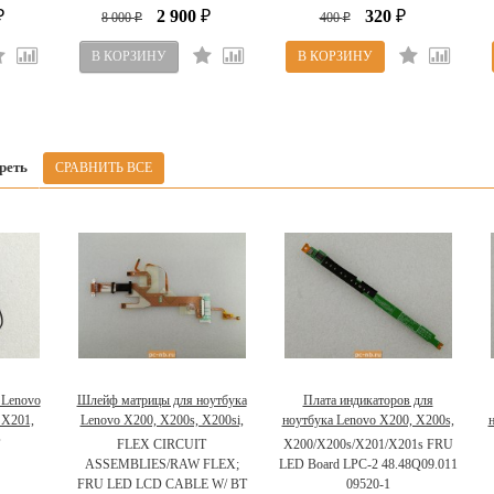
2 900
320
₽
8 000
₽
400
₽
₽
₽
реть
 Lenovo
Шлейф матрицы для ноутбука
Плата индикаторов для
 X201,
Lenovo X200, X200s, X200si,
ноутбука Lenovo X200, X200s,
5409
X201, X201i, X201s 44C9991
X200si, X201, X201i, X201s
FLEX CIRCUIT
X200/X200s/X201/X201s FRU
63Y1594
ASSEMBLIES/RAW FLEX;
LED Board LPC-2 48.48Q09.011
FRU LED LCD CABLE W/ BT
09520-1