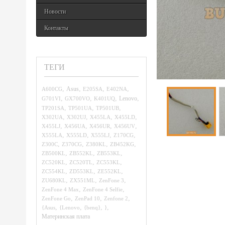
Новости
Контакты
ТЕГИ
,
,
,
,
A600CG
Asus
E205SA
E402NA
,
,
,
,
G701VI
GX700VO
K401UQ
Lenovo
,
,
,
TP201SA
TP501UA
TP501UB
,
,
,
,
X302UA
X302UJ
X455LA
X455LD
,
,
,
,
X455LJ
X456UA
X456UR
X456UV
,
,
,
,
X555LA
X555LD
X555LJ
Z170CG
,
,
,
,
Z300C
Z370CG
Z380KL
ZB452KG
,
,
,
ZB500KL
ZB552KL
ZB553KL
,
,
,
ZC520KL
ZC520TL
ZC553KL
,
,
,
ZC554KL
ZD553KL
ZE552KL
,
,
,
ZU680KL
ZX551ML
ZenFone 3
,
,
ZenFone 4 Max
ZenFone 4 Selfie
,
,
,
ZenFone Go
ZenPad 10
Zenfone 2
,
,
,
,
{Asus
{Lenovo
{benq}
}
Материнская плата