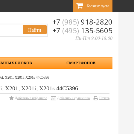
Корзина:
пусто
+7
(985)
918-2820
+7
(495)
135-5605
Пн-Пт 9:00-18:00
ЕМНЫХ БЛОКОВ
СМАРТФОНОВ
si, X201, X201i, X201s 44C5396
i, X201, X201i, X201s 44C5396
Добавить в избранное
Добавить к сравнению
Печать