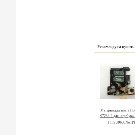
Рекомендуем купить
Материнская плата P
07234-2 для ноутбука
X200s 60Y3871
FPlSU9600NoT