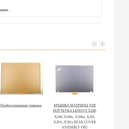
вки...
Профессиональная упаковка
КРЫШКА МАТРИЦЫ ДЛЯ
НОУТБУКА LENOVO X200,
X201 75Y4590
X200, X200s, X200si, X201,
X201i, X201s REAR COVER
ASSEMBLY FRU