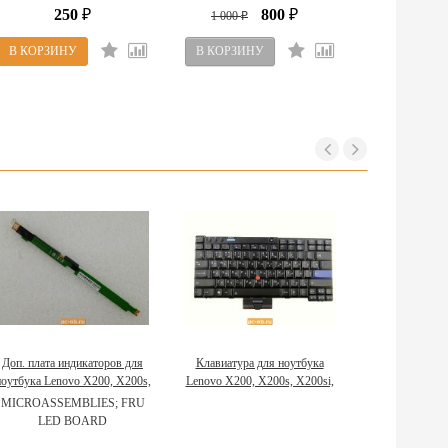
250
800
₽
1 000
₽
₽
Доп. плата индикаторов для
Клавиатура для ноутбука
ноутбука Lenovo X200, X200s,
Lenovo X200, X200s, X200si,
X200si, X201, X201i, X201s
X201, X201i, X201s 42T3753
MICROASSEMBLIES; FRU
45M2812
LED BOARD