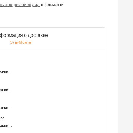
ями предоставления услуг
и принимаю их
формация о доставке
Эль-Монте
вки...
вки...
вки...
ква
вки...