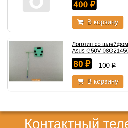
400
₽
В корзину
Логотип со шлейфом
Asus G50V 08G2145
80
₽
100
₽
В корзину
Контактный те