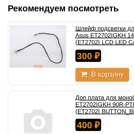
Рекомендуем посмотреть
Шлейф подсветки дл
Asus ET2702IGKH 14
(ET2702I LCD LED C
300
₽
В корзину
Доп плата для моно
ET2702IGKH 90R-PT
(ET2702I BUTTON_B
400
₽