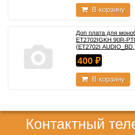
В корзину
Доп плата для моно
ET2702IGKH 90R-PT
(ET2702I AUDIO_BD.
400
₽
В корзину
Контактный те