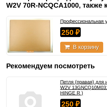
W2V 70R-NCQCA1000, также 
Профессиональная у
250
₽
В корзину
Рекомендуем посмотреть
Петля (правая) для 
W2V 13GNCQ10M031
HINGE R )
250
₽