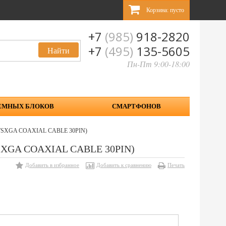
Корзина:
пусто
+7
(985)
918-2820
+7
(495)
135-5605
Пн-Пт 9:00-18:00
ЕМНЫХ БЛОКОВ
СМАРТФОНОВ
V WSXGA COAXIAL CABLE 30PIN)
WSXGA COAXIAL CABLE 30PIN)
Добавить в избранное
Добавить к сравнению
Печать