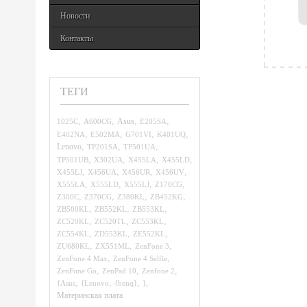
Новости
Контакты
ТЕГИ
,
,
,
,
1025C
A600CG
Asus
E205SA
,
,
,
,
E402NA
E502MA
G701VI
K401UQ
,
,
,
Lenovo
TP201SA
TP501UA
,
,
,
,
TP501UB
X302UA
X455LA
X455LD
,
,
,
,
X455LJ
X456UA
X456UR
X456UV
,
,
,
,
X555LA
X555LD
X555LJ
Z170CG
,
,
,
,
Z300C
Z370CG
Z380KL
ZB452KG
,
,
,
ZB500KL
ZB552KL
ZB553KL
,
,
,
ZC520KL
ZC520TL
ZC553KL
,
,
,
ZC554KL
ZD553KL
ZE552KL
,
,
,
ZU680KL
ZX551ML
ZenFone 3
,
,
ZenFone 4 Max
ZenFone 4 Selfie
,
,
,
ZenFone Go
ZenPad 10
Zenfone 2
,
,
,
,
{Asus
{Lenovo
{benq}
}
Материнская плата