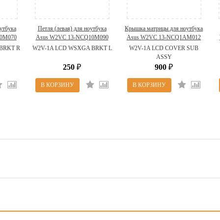
оутбука
Петля (левая) для ноутбука
Крышка матрицы для ноутбука
0M070
Asus W2VC 13-NCQ10M090
Asus W2VC 13-NCQ1AM012
A BRKT
(W2V-1A LCD WSXGA BRKT
(W2V-1A LCD COVER SUB
BRKT R
W2V-1A LCD WSXGA BRKT L
W2V-1A LCD COVER SUB
L)
ASSY)
ASSY
250
900
₽
₽