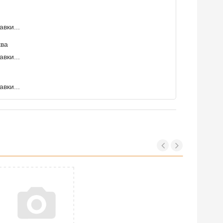
вки...
ква
вки...
вки...