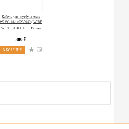
Кабель для ноутбука Asus
W2VC 14-140230040 ( WIRE
CABLE 4P L:350mm )
WIRE CABLE 4P L:350mm
300
₽