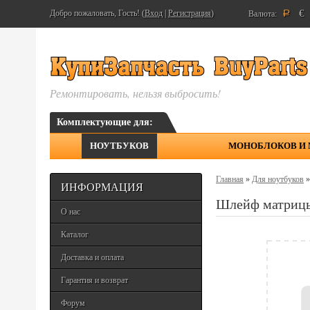
€
Добро пожаловать, Гость! (
Вход
|
Регистрация
)
Валюта:
Р
Ремонтировать, нельзя выбросить!
Комплектующие для:
НОУТБУКОВ
МОНОБЛОКОВ И
Главная
»
Для ноутбуков
ИНФОРМАЦИЯ
Шлейф матриц
О нас
Каталог
Доставка и оплата
Гарантия и возврат
Форум