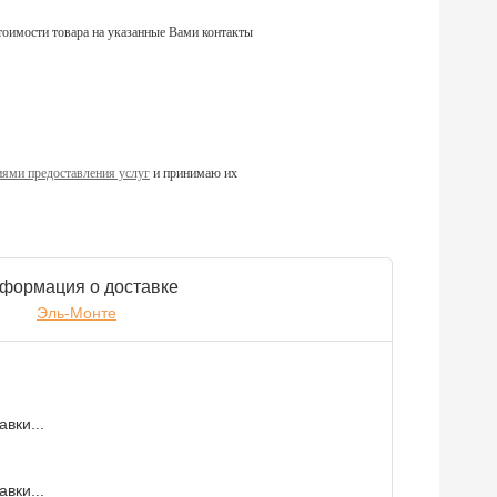
тоимости товара на указанные Вами контакты
ями предоставления услуг
и принимаю их
формация о доставке
Эль-Монте
вки...
вки...