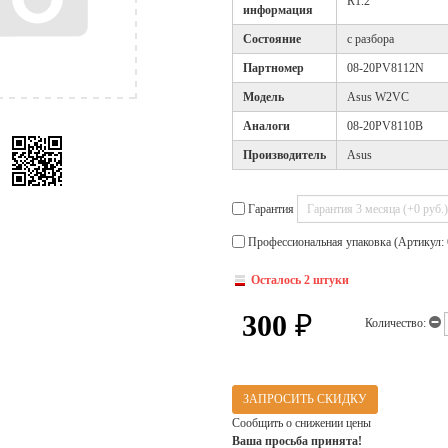
R1.2
информация
Cостояние
с разбора
Партномер
08-20PV8112N
Модель
Asus W2VC
Аналоги
08-20PV8110B
Производитель
Asus
Гарантия
Профессиональная упаковка (Артикул: 
Осталось 2 штуки
300
₽
Количество:
ЗАПРОСИТЬ СКИДКУ
Сообщить о снижении цены
Ваша просьба принята!