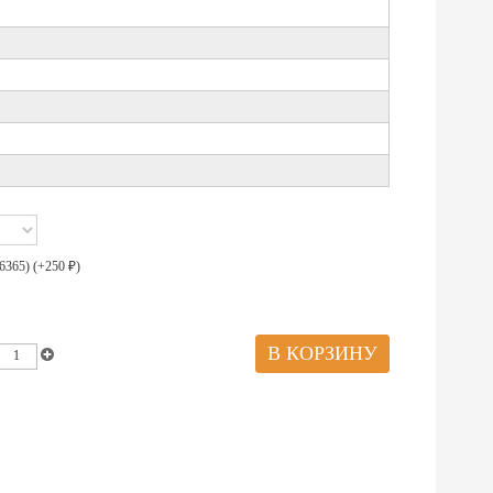
6365) (+
250
)
₽