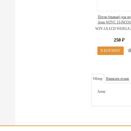
Петля (правая) для н
Asus W2VC 13-NCQ1
(W2V-1A LCD WSXG
W2V-1A LCD WSXGA 
R)
250
₽
Обзор
Написать отзыв
Array