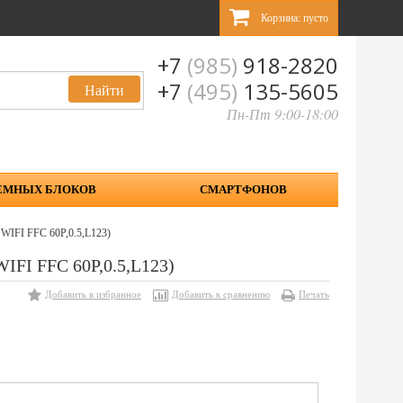
Корзина:
пусто
+7
(985)
918-2820
+7
(495)
135-5605
Пн-Пт 9:00-18:00
ЕМНЫХ БЛОКОВ
СМАРТФОНОВ
WIFI FFC 60P,0.5,L123)
IFI FFC 60P,0.5,L123)
Добавить в избранное
Добавить к сравнению
Печать