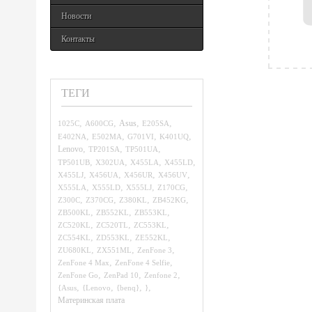
Новости
Контакты
ТЕГИ
,
,
,
,
1025C
A600CG
Asus
E205SA
,
,
,
,
E402NA
E502MA
G701VI
K401UQ
,
,
,
Lenovo
TP201SA
TP501UA
,
,
,
,
TP501UB
X302UA
X455LA
X455LD
,
,
,
,
X455LJ
X456UA
X456UR
X456UV
,
,
,
,
X555LA
X555LD
X555LJ
Z170CG
,
,
,
,
Z300C
Z370CG
Z380KL
ZB452KG
,
,
,
ZB500KL
ZB552KL
ZB553KL
,
,
,
ZC520KL
ZC520TL
ZC553KL
,
,
,
ZC554KL
ZD553KL
ZE552KL
,
,
,
ZU680KL
ZX551ML
ZenFone 3
,
,
ZenFone 4 Max
ZenFone 4 Selfie
,
,
,
ZenFone Go
ZenPad 10
Zenfone 2
,
,
,
,
{Asus
{Lenovo
{benq}
}
Материнская плата