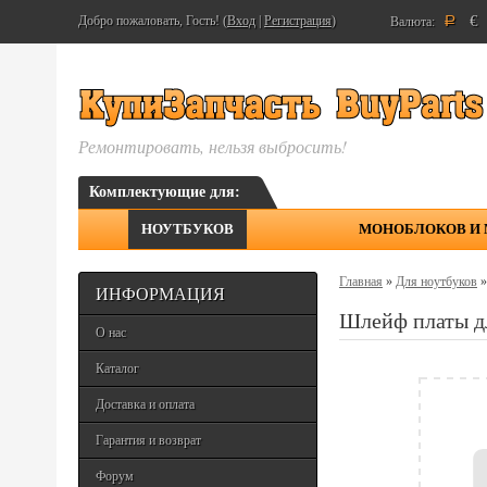
€
Добро пожаловать, Гость! (
Вход
|
Регистрация
)
Валюта:
Р
Ремонтировать, нельзя выбросить!
Комплектующие для:
НОУТБУКОВ
МОНОБЛОКОВ И
Главная
»
Для ноутбуков
ИНФОРМАЦИЯ
Шлейф платы дл
О нас
Каталог
Доставка и оплата
Гарантия и возврат
Форум