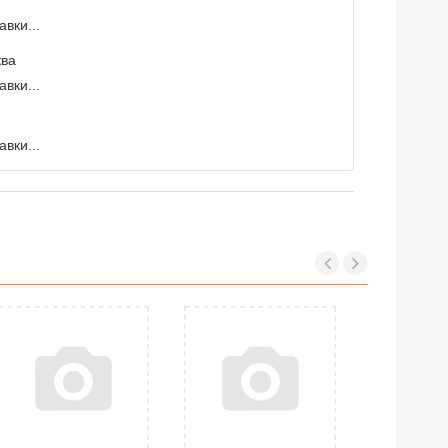
вки...
ква
вки...
вки...