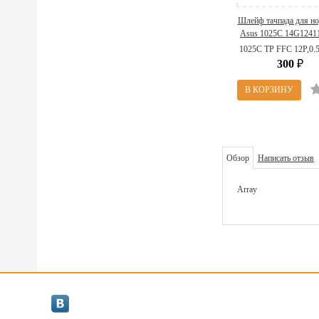
Шлейф тачпада для но
Asus 1025C 14G1241
(1025C TP FFC 12P,0.5
1025C TP FFC 12P,0.5
300
₽
Обзор
Написать отзыв
Array