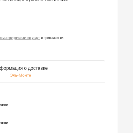
тоимости товара на указанные Вами контакты
ями предоставления услуг
и принимаю их
формация о доставке
Эль-Монте
вки...
вки...