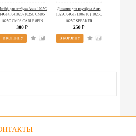
лейф для нетбука Asus 1025C
Динамик для ноутбука Asus
14G14F041020 (1025C CM0S
1025C 04G171306710 ( 1025C
CABLE 8PIN)
SPEAKER )
1025C CM0S CABLE 8PIN
1025C SPEAKER
300
250
₽
₽
ОНТАКТЫ