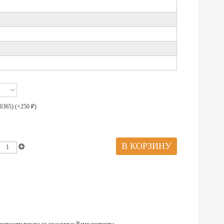
6365) (+
250
)
₽