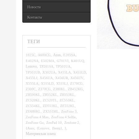
Новости
Контакты
ТЕГИ
,
,
,
,
1025C
A600CG
Asus
E205SA
,
,
,
,
E402NA
E502MA
G701VI
K401UQ
,
,
,
Lenovo
TP201SA
TP501UA
,
,
,
,
TP501UB
X302UA
X455LA
X455LD
,
,
,
,
X455LJ
X456UA
X456UR
X456UV
,
,
,
,
X555LA
X555LD
X555LJ
Z170CG
,
,
,
,
Z300C
Z370CG
Z380KL
ZB452KG
,
,
,
ZB500KL
ZB552KL
ZB553KL
,
,
,
ZC520KL
ZC520TL
ZC553KL
,
,
,
ZC554KL
ZD553KL
ZE552KL
,
,
,
ZU680KL
ZX551ML
ZenFone 3
,
,
ZenFone 4 Max
ZenFone 4 Selfie
,
,
,
ZenFone Go
ZenPad 10
Zenfone 2
,
,
,
,
{Asus
{Lenovo
{benq}
}
Материнская плата