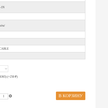
-1N
/ru/
 CABLE
6365) (+
250
)
₽