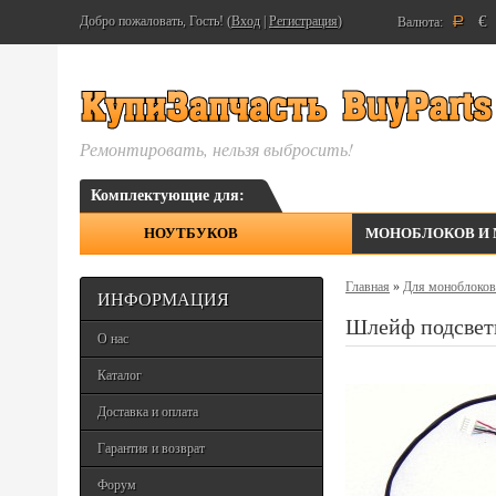
€
Добро пожаловать, Гость! (
Вход
|
Регистрация
)
Валюта:
Р
Ремонтировать, нельзя выбросить!
Комплектующие для:
НОУТБУКОВ
МОНОБЛОКОВ И
Главная
»
Для моноблоков
ИНФОРМАЦИЯ
Шлейф подсвет
О нас
Каталог
Доставка и оплата
Гарантия и возврат
Форум