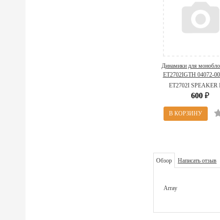
Динамики для монобло
ET2702IGTH 04072-00
(ET2702I SPEAKER
ET2702I SPEAKER
600
₽
Обзор
Написать отзыв
Array