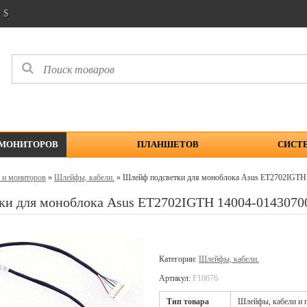
$
 МОНИТОРОВ
ПЛАНШЕТОВ
СИСТ
 и мониторов
»
Шлейфы, кабели.
» Шлейф подсветки для моноблока Asus ET2702IGTH
ки для моноблока Asus ET2702IGTH 14004-014307
Категории:
Шлейфы, кабели.
Артикул:
F10676
Тип товара
Шлейфы, кабели и п