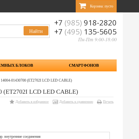
Корзина:
пусто
+7
(985)
918-2820
+7
(495)
135-5605
Пн-Пт 9:00-18:00
ЕМНЫХ БЛОКОВ
СМАРТФОНОВ
 14004-01430700 (ET2702I LCD LED CABLE)
00 (ET2702I LCD LED CABLE)
Добавить в избранное
Добавить к сравнению
Печать
р. внутренние соединения