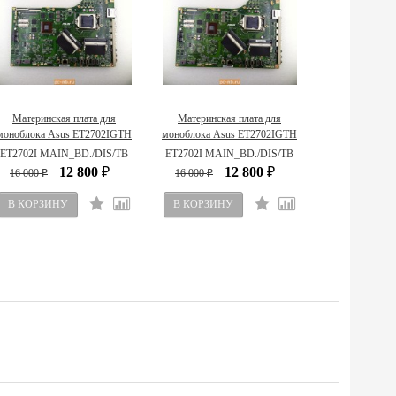
Материнская плата для
Материнская плата для
моноблока Asus ET2702IGTH
моноблока Asus ET2702IGTH
90R-PT00JMB30000Q
90R-PT00JMB10000Q
ET2702I MAIN_BD./DIS/TB
ET2702I MAIN_BD./DIS/TB
12 800
12 800
16 000
₽
16 000
₽
₽
₽