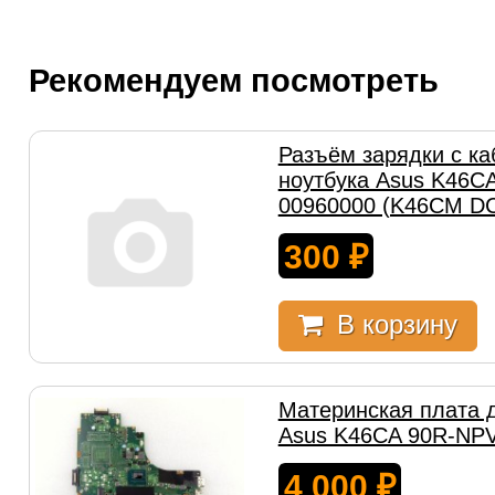
Рекомендуем посмотреть
Разъём зарядки с к
ноутбука Asus K46CA
00960000 (K46CM DC
300
₽
В корзину
Материнская плата 
Asus K46CA 90R-NP
4 000
₽