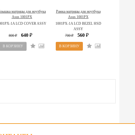
рышка матрицы для ноутбука
Рамка матрицы для ноутбука
Asus 1001PX
Asus 1001PX
13GOA2B1AP030-10
13GOA2B1AP020-10
001PX-1A LCD COVER ASSY
1001PX-1A LCD BEZEL HSD
ASSY
640
560
800
₽
700
₽
₽
₽