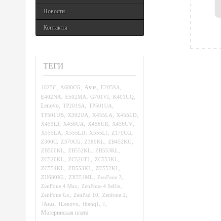
Новости
Контакты
ТЕГИ
,
,
,
,
1025C
A600CG
Asus
E205SA
,
,
,
,
E402NA
E502MA
G701VI
K401UQ
,
,
,
Lenovo
TP201SA
TP501UA
,
,
,
,
TP501UB
X302UA
X455LA
X455LD
,
,
,
,
X455LJ
X456UA
X456UR
X456UV
,
,
,
,
X555LA
X555LD
X555LJ
Z170CG
,
,
,
,
Z300C
Z370CG
Z380KL
ZB452KG
,
,
,
ZB500KL
ZB552KL
ZB553KL
,
,
,
ZC520KL
ZC520TL
ZC553KL
,
,
,
ZC554KL
ZD553KL
ZE552KL
,
,
,
ZU680KL
ZX551ML
ZenFone 3
,
,
ZenFone 4 Max
ZenFone 4 Selfie
,
,
,
ZenFone Go
ZenPad 10
Zenfone 2
,
,
,
,
{Asus
{Lenovo
{benq}
}
Материнская плата