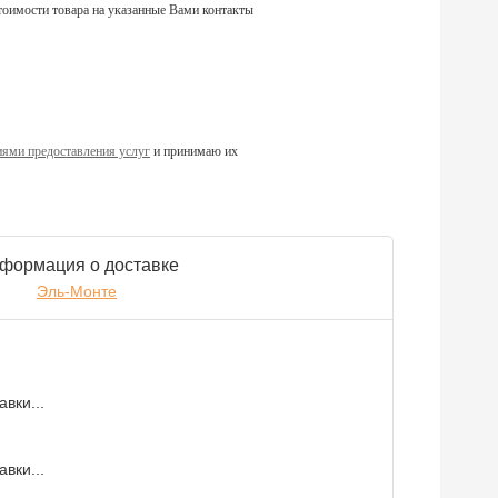
тоимости товара на указанные Вами контакты
ями предоставления услуг
и принимаю их
формация о доставке
Эль-Монте
вки...
вки...