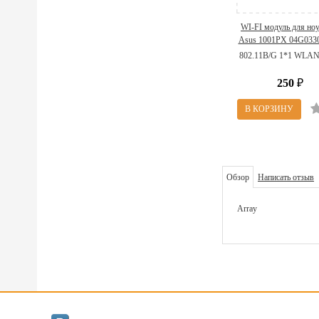
WI-FI модуль для но
Asus 1001PX 04G033
(802.11B/G 1*1 WLA
802.11B/G 1*1 WLA
250
₽
Обзор
Написать отзыв
Array