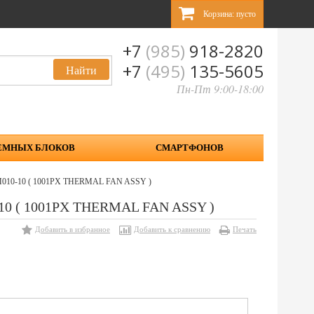
Корзина:
пусто
+7
(985)
918-2820
+7
(495)
135-5605
Пн-Пт 9:00-18:00
ЕМНЫХ БЛОКОВ
СМАРТФОНОВ
AM010-10 ( 1001PX THERMAL FAN ASSY )
-10 ( 1001PX THERMAL FAN ASSY )
Добавить в избранное
Добавить к сравнению
Печать