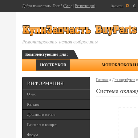
€
Добро пожаловать, Гость! (
Вход
|
Регистрация
)
Валюта:
Р
Ремонтировать, нельзя выбросить!
Комплектующие для:
НОУТБУКОВ
МОНОБЛОКОВ И
Главная
»
Для ноутбуков
ИНФОРМАЦИЯ
Система охлаж
О нас
Каталог
Доставка и оплата
Гарантия и возврат
Форум