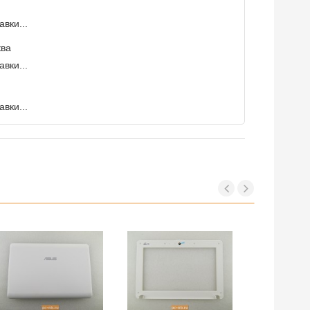
вки...
ква
вки...
вки...