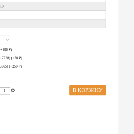
10
(+
100
)
₽
17738) (+
50
)
₽
6365) (+
250
)
₽