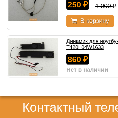
250
₽
1 000
₽
В корзину
Динамик для ноутбук
T420I 04W1633
860
₽
Нет в наличии
Контактный те