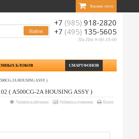
Корзина:
пусто
+7
(985)
918-2820
+7
(495)
135-5605
Пн-Пт 9:00-18:00
ЕМНЫХ БЛОКОВ
СМАРТФОНОВ
( A500CG-2A HOUSING ASSY )
0102 ( A500CG-2A HOUSING ASSY )
Добавить в избранное
Добавить к сравнению
Печать