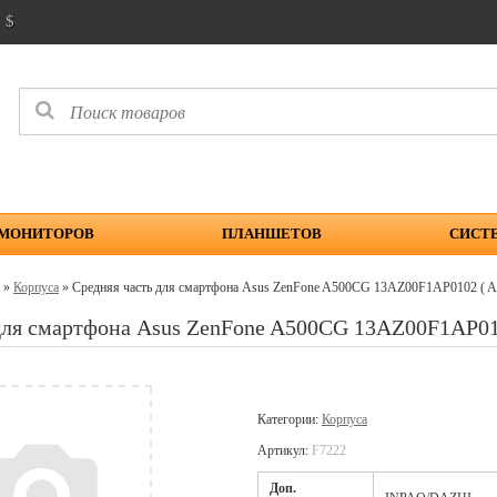
$
 МОНИТОРОВ
ПЛАНШЕТОВ
СИСТ
»
Корпуса
» Средняя часть для смартфона Asus ZenFone A500CG 13AZ00F1AP0102 
 для смартфона Asus ZenFone A500CG 13AZ00F1AP
Категории:
Корпуса
Артикул:
F7222
Доп.