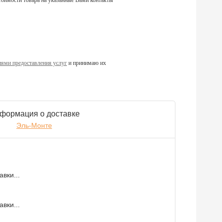
тоимости товара на указанные Вами контакты
ями предоставления услуг
и принимаю их
формация о доставке
Эль-Монте
вки...
вки...