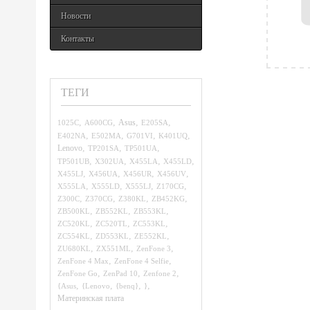
Новости
Контакты
ТЕГИ
,
,
,
,
1025C
A600CG
Asus
E205SA
,
,
,
,
E402NA
E502MA
G701VI
K401UQ
,
,
,
Lenovo
TP201SA
TP501UA
,
,
,
,
TP501UB
X302UA
X455LA
X455LD
,
,
,
,
X455LJ
X456UA
X456UR
X456UV
,
,
,
,
X555LA
X555LD
X555LJ
Z170CG
,
,
,
,
Z300C
Z370CG
Z380KL
ZB452KG
,
,
,
ZB500KL
ZB552KL
ZB553KL
,
,
,
ZC520KL
ZC520TL
ZC553KL
,
,
,
ZC554KL
ZD553KL
ZE552KL
,
,
,
ZU680KL
ZX551ML
ZenFone 3
,
,
ZenFone 4 Max
ZenFone 4 Selfie
,
,
,
ZenFone Go
ZenPad 10
Zenfone 2
,
,
,
,
{Asus
{Lenovo
{benq}
}
Материнская плата