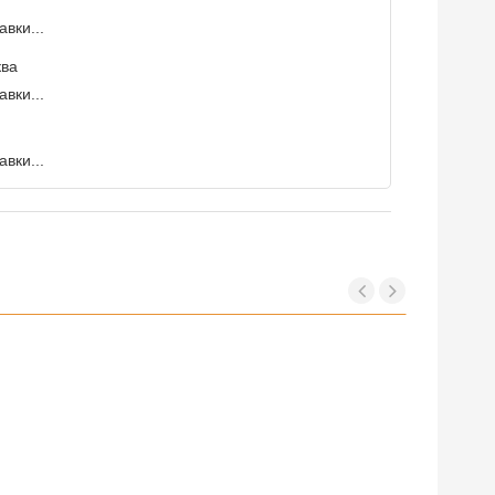
вки...
ква
вки...
вки...