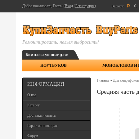
€
Добро пожаловать, Гость! (
Вход
|
Регистрация
)
Валюта:
Р
Ремонтировать, нельзя выбросить!
Комплектующие для:
НОУТБУКОВ
МОНОБЛОКОВ И
Главная
»
Для смартфонов
ИНФОРМАЦИЯ
Средняя часть
О нас
Каталог
Доставка и оплата
Гарантия и возврат
Форум