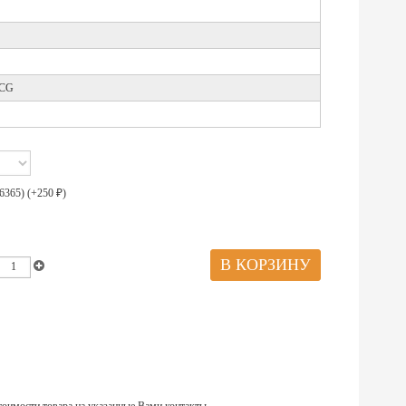
0CG
6365) (+
250
)
₽