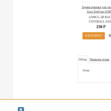
Задняя крышка для см
Asus ZenFone A50
13AZ00F2AP030
A500CG-2B BA
COVERALL AS
250
₽
Обзор
Написать отзыв
Array