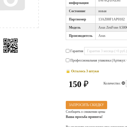
INPAQ/DAZHI
информация
Cостояние
новая
Партномер
13AZ00F1AP0102
Модель
Asus ZenFone A50
Производитель
Asus
Гарантия
Профессиональная упаковка (Артикул: 
Осталось 3 штуки
150
₽
Количество:
ЗАПРОСИТЬ СКИДКУ
Сообщить о снижении цены
Ваша просьба принята!