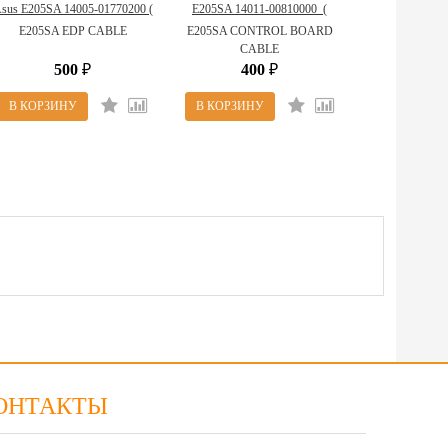
sus E205SA 14005-01770200 (
E205SA 14011-00810000_(
E205SA EDP CABLE )
E205SA CONTROL BOARD
E205SA EDP CABLE
E205SA CONTROL BOARD
CABLE )
CABLE
500
400
₽
₽
ОНТАКТЫ