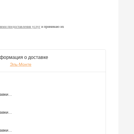
ями предоставления услуг
и принимаю их
формация о доставке
Эль-Монте
вки...
вки...
вки...