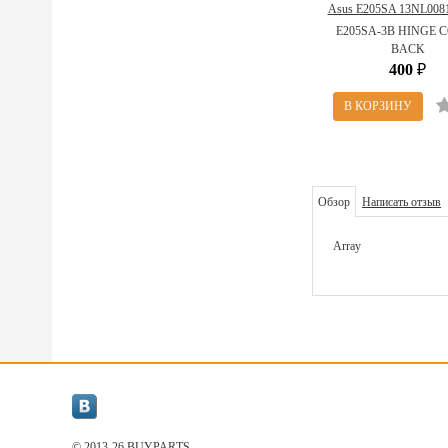
Asus E205SA 13NL008
( E205SA-3B HINGE
E205SA-3B HINGE 
BACK )
BACK
400
₽
Обзор
Написать отзыв
Array
© 2013-26 BUYPARТS