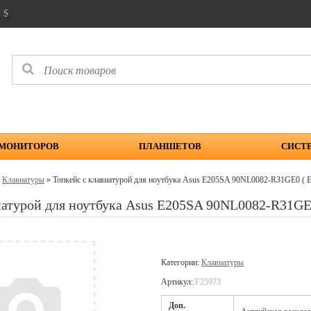
$
 МОНИТОРОВ
ПЛАНШЕТОВ
СИСТ
»
Клавиатуры
» Топкейс с клавиатурой для ноутбука Asus E205SA 90NL0082-R31GE0
виатурой для ноутбука Asus E205SA 90NL0082-R31
Категории:
Клавиатуры
Артикул:
F25973
Доп.