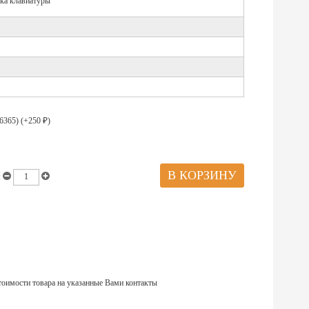
дка клавиатуры
6365) (+
250
)
₽
:
тоимости товара на указанные Вами контакты