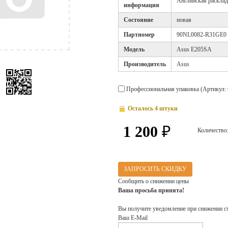
Английская раскла
информация
Cостояние
новая
Партномер
90NL0082-R31GE0
Модель
Asus E205SA
Производитель
Asus
Профессиональная упаковка (Артикул: 
Осталось 4 штуки
1 200
₽
Количество
ЗАПРОСИТЬ СКИДКУ
Сообщить о снижении цены
Ваша просьба принята!
Вы получите уведомление при снижении с
Ваш E-Mail