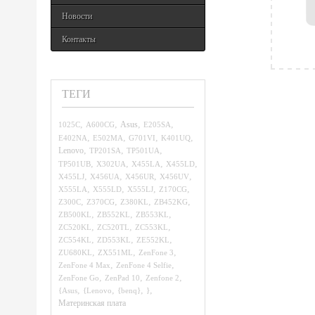
Новости
Контакты
ТЕГИ
,
,
,
,
1025C
A600CG
Asus
E205SA
,
,
,
,
E402NA
E502MA
G701VI
K401UQ
,
,
,
Lenovo
TP201SA
TP501UA
,
,
,
,
TP501UB
X302UA
X455LA
X455LD
,
,
,
,
X455LJ
X456UA
X456UR
X456UV
,
,
,
,
X555LA
X555LD
X555LJ
Z170CG
,
,
,
,
Z300C
Z370CG
Z380KL
ZB452KG
,
,
,
ZB500KL
ZB552KL
ZB553KL
,
,
,
ZC520KL
ZC520TL
ZC553KL
,
,
,
ZC554KL
ZD553KL
ZE552KL
,
,
,
ZU680KL
ZX551ML
ZenFone 3
,
,
ZenFone 4 Max
ZenFone 4 Selfie
,
,
,
ZenFone Go
ZenPad 10
Zenfone 2
,
,
,
,
{Asus
{Lenovo
{benq}
}
Материнская плата