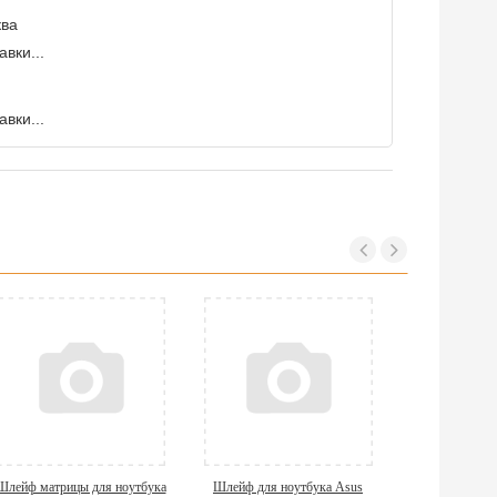
ква
вки...
вки...
Шлейф матрицы для ноутбука
Шлейф для ноутбука Asus