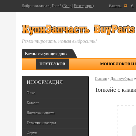
€
Добро пожаловать, Гость! (
Вход
|
Регистрация
)
Валюта:
Р
Ремонтировать, нельзя выбросить!
Комплектующие для:
НОУТБУКОВ
МОНОБЛОКОВ И
Главная
»
Для ноутбуков
ИНФОРМАЦИЯ
Топкейс с кла
О нас
Каталог
Доставка и оплата
Гарантия и возврат
Форум