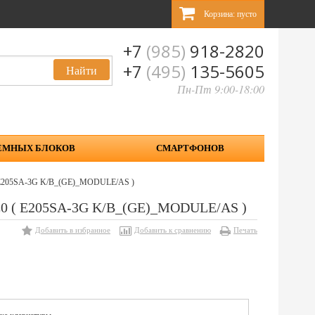
Корзина:
пусто
+7
(985)
918-2820
+7
(495)
135-5605
Пн-Пт 9:00-18:00
ЕМНЫХ БЛОКОВ
СМАРТФОНОВ
 ( E205SA-3G K/B_(GE)_MODULE/AS )
GE0 ( E205SA-3G K/B_(GE)_MODULE/AS )
Добавить в избранное
Добавить к сравнению
Печать