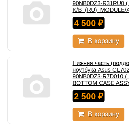
90NB0DZ3-R31RU0 (
K/B_(RU)_MODULE/A
4 500
₽
В корзину
Нижняя часть (поддо
ноутбука Asus GL70
90NB0DZ3-R7D010 (
BOTTOM CASE ASSY
2 500
₽
В корзину