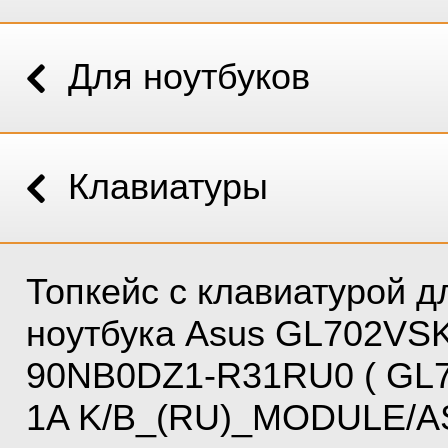
Для ноутбуков
Клавиатуры
Топкейс с клавиатурой д
ноутбука Asus GL702VS
90NB0DZ1-R31RU0 ( GL
1A K/B_(RU)_MODULE/AS