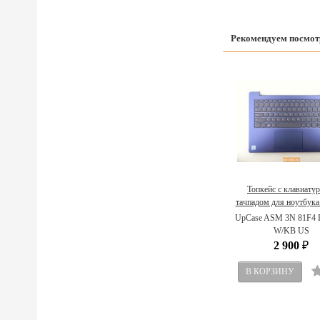
Рекомендуем посмот
Топкейс с клавиатур
тачпадом для ноутбука
IdeaPad 330S-14I
UpCase ASM 3N 81F4
5CB0R07620 (англий
W/KB US
2 900
₽