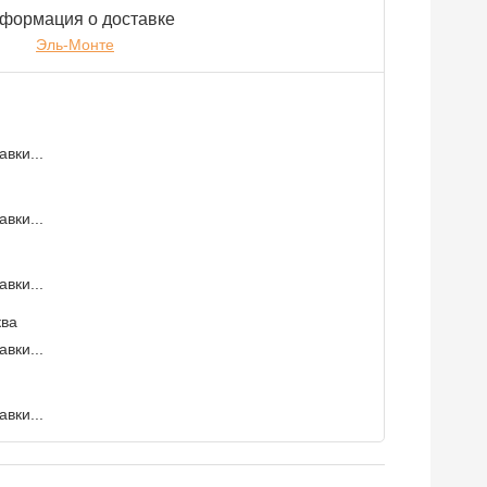
формация о доставке
Эль-Монте
вки...
вки...
вки...
ква
вки...
вки...