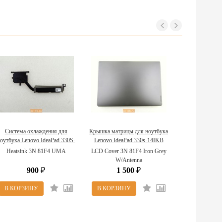
Система охлаждения для
Крышка матрицы для ноутбука
оутбука Lenovo IdeaPad 330S-
Lenovo IdeaPad 330s-14IKB
14IKB 5H40R07692
5CB0R57330
Heatsink 3N 81F4 UMA
LCD Cover 3N 81F4 Iron Grey
W/Antenna
900
1 500
₽
₽