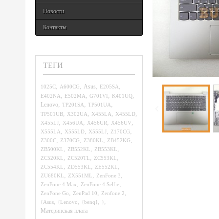
Новости
Контакты
ТЕГИ
,
,
,
,
1025C
A600CG
Asus
E205SA
,
,
,
,
E402NA
E502MA
G701VI
K401UQ
,
,
,
Lenovo
TP201SA
TP501UA
,
,
,
,
TP501UB
X302UA
X455LA
X455LD
,
,
,
,
X455LJ
X456UA
X456UR
X456UV
,
,
,
,
X555LA
X555LD
X555LJ
Z170CG
,
,
,
,
Z300C
Z370CG
Z380KL
ZB452KG
,
,
,
ZB500KL
ZB552KL
ZB553KL
,
,
,
ZC520KL
ZC520TL
ZC553KL
,
,
,
ZC554KL
ZD553KL
ZE552KL
,
,
,
ZU680KL
ZX551ML
ZenFone 3
,
,
ZenFone 4 Max
ZenFone 4 Selfie
,
,
,
ZenFone Go
ZenPad 10
Zenfone 2
,
,
,
,
{Asus
{Lenovo
{benq}
}
Материнская плата