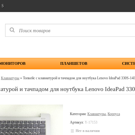
$
 МОНИТОРОВ
ПЛАНШЕТОВ
СИСТ
»
Клавиатуры
» Топкейс с клавиатурой и тачпадом для ноутбука Lenovo IdeaPad 330S-
иатурой и тачпадом для ноутбука Lenovo IdeaPad 3
Категории:
Клавиатуры
,
Корпуса
Артикул:
Y-17153
Нет в наличии