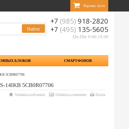
Корзина:
пусто
+7
(985)
918-2820
+7
(495)
135-5605
Пн-Пт 9:00-18:00
ЕМНЫХ БЛОКОВ
СМАРТФОНОВ
14IKB 5CB0R07706
30S-14IKB 5CB0R07706
Добавить в избранное
Добавить к сравнению
Печать