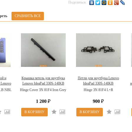
Поделиться:
реть
ой и
Крышка петель для ноутбука
Петли для ноутбука Lenovo
 Lenovo
Lenovo IdeaPad 330S-14IKB
IdeaPad 330S-14IKB
н
KB
5CB0R57323
5H50R07765
 LB NBL
Hinge Cover 3N 81F4 Iron Grey
Hinge 3N 81F4 L+R
ская)
1 200
900
₽
₽