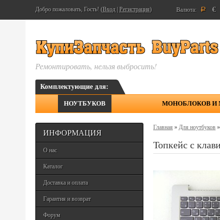
€
Добро пожаловать, Гость! (
Вход
|
Регистрация
)
Валюта:
Р
Ремонтировать, нельзя выбросить!
Комплектующие для:
НОУТБУКОВ
МОНОБЛОКОВ И
Главная
»
Для ноутбуков
ИНФОРМАЦИЯ
Топкейс с клав
О нас
Каталог
Доставка и оплата
Гарантия и возврат
Форум