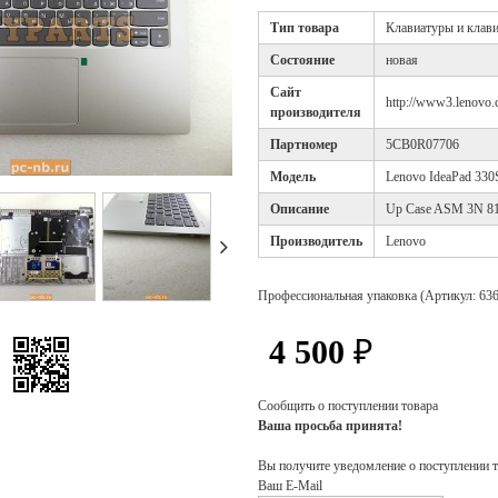
Тип товара
Клавиатуры и клави
Cостояние
новая
Cайт
http://www3.lenovo.
производителя
Партномер
5CB0R07706
Модель
Lenovo IdeaPad 33
Описание
Up Case ASM 3N 8
Производитель
Lenovo
Профессиональная упаковка (Артикул: 636
4 500
₽
Сообщить о поступлении товара
Ваша просьба принята!
Вы получите уведомление о поступлении т
Ваш E-Mail