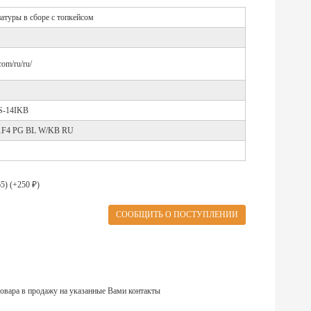
атуры в сборе с топкейсом
com/ru/ru/
0S-14IKB
1F4 PG BL W/KB RU
5) (+
250
)
₽
овара в продажу на указанные Вами контакты