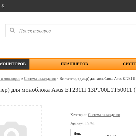
$
 МОНИТОРОВ
ПЛАНШЕТОВ
СИСТ
 и мониторов
»
Cистема охлаждения
» Вентилятор (кулер) для моноблока Asus ET2311
лер) для моноблока Asus ET2311I 13PT00L1T50011 
Категории:
Cистема охлаждения
Артикул:
F9761
Доп.