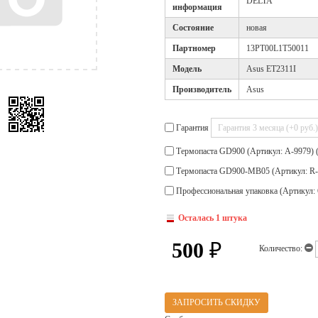
DELTA
информация
Cостояние
новая
Партномер
13PT00L1T50011
Модель
Asus ET2311I
Производитель
Asus
Гарантия
Термопаста GD900 (Артикул: A-9979) 
Термопаста GD900-MB05 (Артикул: R-
Профессиональная упаковка (Артикул: 
Осталась 1 штука
500
₽
Количество:
ЗАПРОСИТЬ СКИДКУ