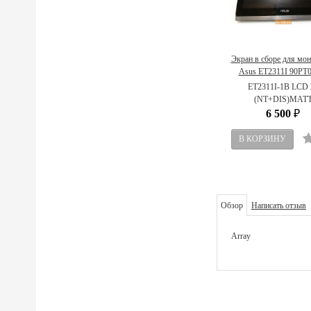
Экран в сборе для мо
Asus ET2311I 90PT
R23000
ET2311I-1B LCD 
(NT+DIS)MAT
6 500
₽
Обзор
Написать отзыв
Array