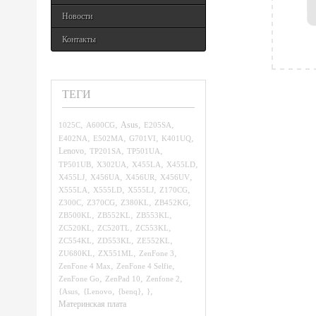
Новости
Контакты
ТЕГИ
,
,
,
,
1025C
A600CG
Asus
E205SA
,
,
,
,
E402NA
E502MA
G701VI
K401UQ
,
,
,
Lenovo
TP201SA
TP501UA
,
,
,
,
TP501UB
X302UA
X455LA
X455LD
,
,
,
,
X455LJ
X456UA
X456UR
X456UV
,
,
,
,
X555LA
X555LD
X555LJ
Z170CG
,
,
,
,
Z300C
Z370CG
Z380KL
ZB452KG
,
,
,
ZB500KL
ZB552KL
ZB553KL
,
,
,
ZC520KL
ZC520TL
ZC553KL
,
,
,
ZC554KL
ZD553KL
ZE552KL
,
,
,
ZU680KL
ZX551ML
ZenFone 3
,
,
ZenFone 4 Max
ZenFone 4 Selfie
,
,
,
ZenFone Go
ZenPad 10
Zenfone 2
,
,
,
,
{Asus
{Lenovo
{benq}
}
Материнская плата