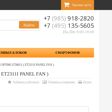
Корзина:
пусто
+7
(985)
918-2820
+7
(495)
135-5605
Пн-Пт 9:00-18:00
ЕМНЫХ БЛОКОВ
СМАРТФОНОВ
I 13PT00L1T50011 ( ET2311I PANEL FAN )
( ET2311I PANEL FAN )
Добавить в избранное
Добавить к сравнению
Печать