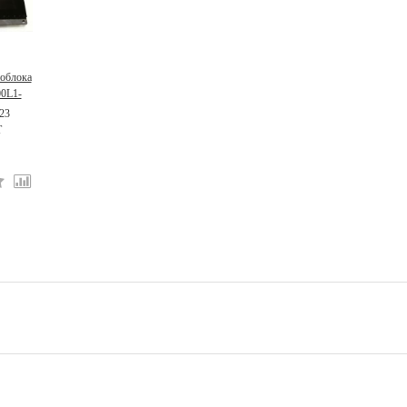
ноблока
00L1-
23
T