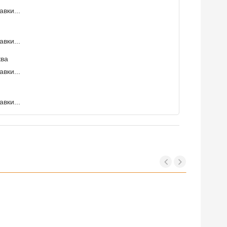
вки...
вки...
ква
вки...
вки...