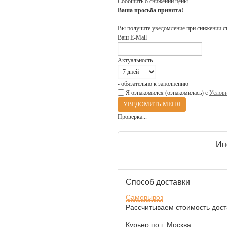
Сообщить о снижении цены
Ваша просьба принята!
Вы получите уведомление при снижении с
Ваш E-Mail
Актуальность
- обязательно к заполнению
Я ознакомился (ознакомилась) с
Услови
Проверка...
Ин
Способ доставки
Самовывоз
Рассчитываем стоимость доста
Курьер по г. Москва