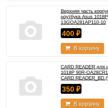
Верхняя часть корпу
ноутбука Asus 1018P
13GOA281AP110-10
400
₽
В корзину
CARD READER для н
1018P 90R-OA28CR1
CARD READER_BD.(
350
₽
В корзину