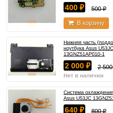
400
₽
500
₽
В корзину
Нижняя часть (поддо
ноутбука Asus U53J
13GNZ51AP010-1
2 000
₽
2 50
Нет в наличии
Система охлаждения
Asus U53JC 13GNZ5
640
₽
800
₽